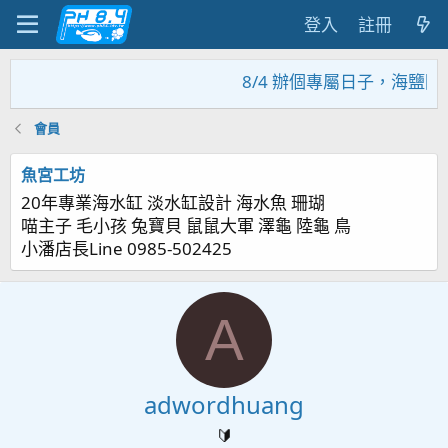
登入
註冊
8/4 辦個專屬日子，海鹽回
會員
魚宮工坊
20年專業海水缸 淡水缸設計 海水魚 珊瑚
喵主子 毛小孩 兔寶貝 鼠鼠大軍 澤龜 陸龜 鳥
小潘店長Line 0985-502425
A
adwordhuang
🔰