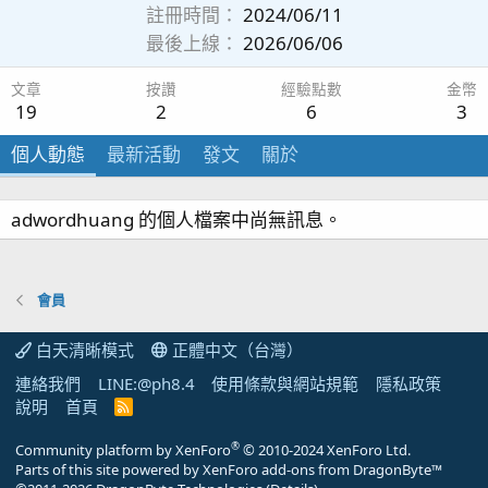
註冊時間
2024/06/11
最後上線
2026/06/06
文章
按讚
經驗點數
金幣
19
2
6
3
個人動態
最新活動
發文
關於
adwordhuang 的個人檔案中尚無訊息。
會員
白天清晰模式
正體中文（台灣）
連絡我們
LINE:@ph8.4
使用條款與網站規範
隱私政策
說明
首頁
R
S
S
®
Community platform by XenForo
© 2010-2024 XenForo Ltd.
Parts of this site powered by
XenForo add-ons from DragonByte™