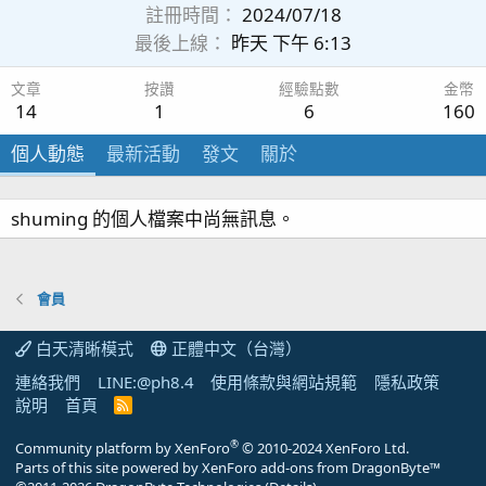
註冊時間
2024/07/18
最後上線
昨天 下午 6:13
文章
按讚
經驗點數
金幣
14
1
6
160
個人動態
最新活動
發文
關於
shuming 的個人檔案中尚無訊息。
會員
白天清晰模式
正體中文（台灣）
連絡我們
LINE:@ph8.4
使用條款與網站規範
隱私政策
說明
首頁
R
S
S
®
Community platform by XenForo
© 2010-2024 XenForo Ltd.
Parts of this site powered by
XenForo add-ons from DragonByte™