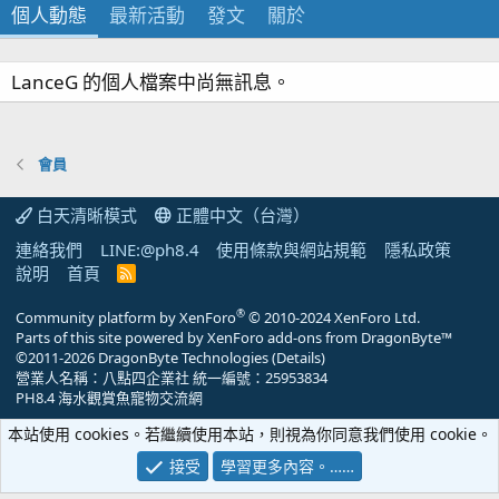
個人動態
最新活動
發文
關於
LanceG 的個人檔案中尚無訊息。
會員
白天清晰模式
正體中文（台灣）
連絡我們
LINE:@ph8.4
使用條款與網站規範
隱私政策
說明
首頁
R
S
S
®
Community platform by XenForo
© 2010-2024 XenForo Ltd.
Parts of this site powered by
XenForo add-ons from DragonByte™
©2011-2026
DragonByte Technologies
(
Details
)
營業人名稱：八點四企業社 統一編號：25953834
PH8.4 海水觀賞魚寵物交流網
本站使用 cookies。若繼續使用本站，則視為你同意我們使用 cookie。
接受
學習更多內容。……