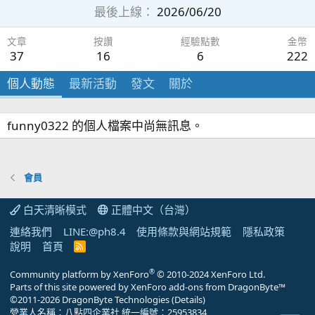
最後上線
2026/06/20
文章
按讚
經驗點數
金幣
37
16
6
222
個人動態
最新活動
發文
關於
funny0322 的個人檔案中尚無訊息。
會員
白天清晰模式
正體中文（台灣）
連絡我們
LINE:@ph8.4
使用條款與網站規範
隱私政策
說明
首頁
R
S
S
®
Community platform by XenForo
© 2010-2024 XenForo Ltd.
Parts of this site powered by
XenForo add-ons from DragonByte™
©2011-2026
DragonByte Technologies
(
Details
)
營業人名稱：八點四企業社 統一編號：25953834