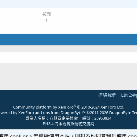
1
按讚
1
連絡我們
LINE:@
®
Community platform by XenForo
© 2010-2024 XenForo Ltd.
 powered by
XenForo add-ons from DragonByte™
©2011-2026
DragonByte Te
營業人名稱：八點四企業社 統一編號：25953834
PH8.4 海水觀賞魚寵物交流網
使用 cookies。若繼續使用本站，則視為你同意我們使用 cook