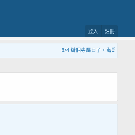
登入
註冊
8/4 辦個專屬日子，海鹽回饋活動