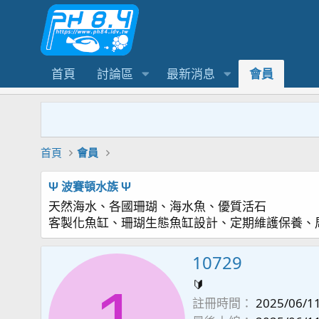
首頁
討論區
最新消息
會員
首頁
會員
Ψ 波賽頓水族 Ψ
天然海水、各國珊瑚、海水魚、優質活石
客製化魚缸、珊瑚生態魚缸設計、定期維護保養、
10729
🔰
註冊時間
2025/06/1