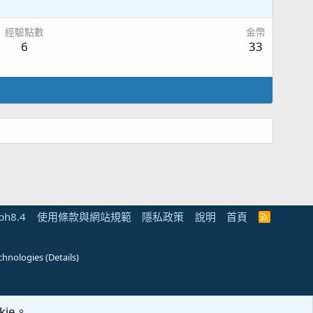
經驗點數
金幣
6
33
ph8.4
使用條款與網站規範
隱私政策
說明
首頁
R
S
S
chnologies
(
Details
)
ie。