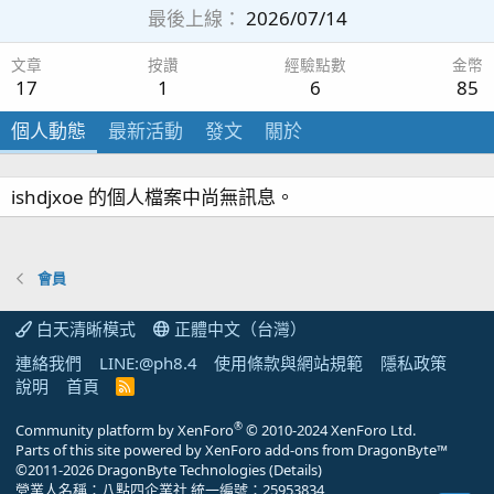
最後上線
2026/07/14
文章
按讚
經驗點數
金幣
17
1
6
85
個人動態
最新活動
發文
關於
ishdjxoe 的個人檔案中尚無訊息。
會員
白天清晰模式
正體中文（台灣）
連絡我們
LINE:@ph8.4
使用條款與網站規範
隱私政策
說明
首頁
R
S
S
®
Community platform by XenForo
© 2010-2024 XenForo Ltd.
Parts of this site powered by
XenForo add-ons from DragonByte™
©2011-2026
DragonByte Technologies
(
Details
)
營業人名稱：八點四企業社 統一編號：25953834