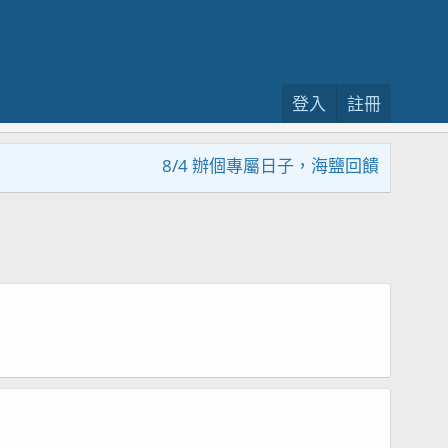
登入
註冊
8/4 辦個專屬日子，海鹽回饋活動，大家