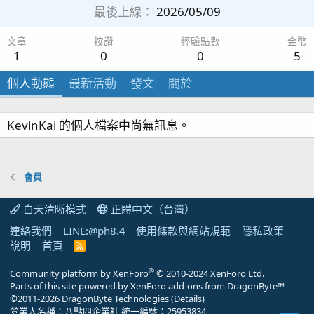
最後上線
2026/05/09
文章
按讚
經驗點數
金幣
1
0
0
5
個人動態
最新活動
發文
關於
KevinKai 的個人檔案中尚無訊息。
會員
白天清晰模式
正體中文（台灣）
連絡我們
LINE:@ph8.4
使用條款與網站規範
隱私政策
說明
首頁
R
S
S
®
Community platform by XenForo
© 2010-2024 XenForo Ltd.
Parts of this site powered by
XenForo add-ons from DragonByte™
©2011-2026
DragonByte Technologies
(
Details
)
營業人名稱：八點四企業社 統一編號：25953834