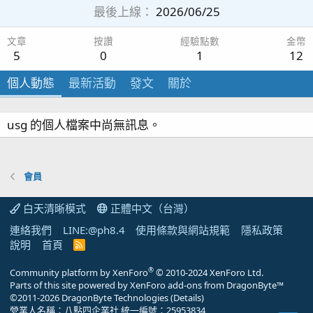
最後上線
2026/06/25
文章
按讚
經驗點數
金幣
5
0
1
12
個人動態
最新活動
發文
關於
usg 的個人檔案中尚無訊息。
會員
白天清晰模式
正體中文（台灣）
連絡我們
LINE:@ph8.4
使用條款與網站規範
隱私政策
說明
首頁
R
S
S
®
Community platform by XenForo
© 2010-2024 XenForo Ltd.
Parts of this site powered by
XenForo add-ons from DragonByte™
©2011-2026
DragonByte Technologies
(
Details
)
營業人名稱：八點四企業社 統一編號：25953834