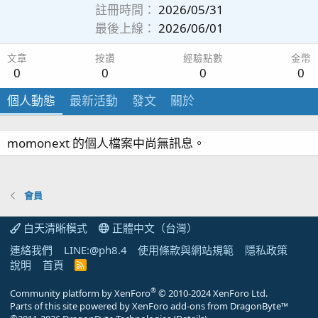
註冊時間
2026/05/31
最後上線
2026/06/01
文章
按讚
經驗點數
金幣
0
0
0
0
個人動態
最新活動
發文
關於
momonext 的個人檔案中尚無訊息。
會員
白天清晰模式
正體中文（台灣）
連絡我們
LINE:@ph8.4
使用條款與網站規範
隱私政策
說明
首頁
R
S
S
®
Community platform by XenForo
© 2010-2024 XenForo Ltd.
Parts of this site powered by
XenForo add-ons from DragonByte™