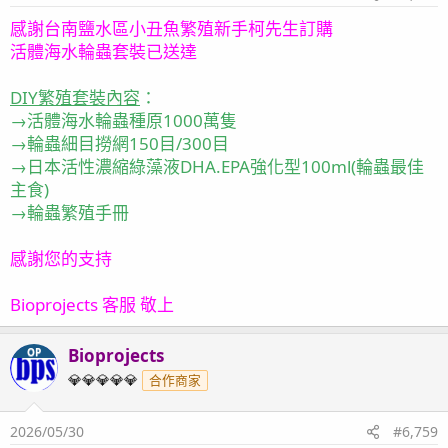
感謝台南鹽水區小丑魚繁殖新手柯先生訂購
活體海水輪蟲套裝已送達
DIY繁殖套裝內容
：
→活體海水輪蟲種原1000萬隻
→輪蟲細目撈網150目/300目
→日本活性濃縮綠藻液DHA.EPA強化型100ml(輪蟲最佳
主食)
→輪蟲繁殖手冊
感謝您的支持
Bioprojects 客服 敬上
Bioprojects
OP
💎💎💎💎💎
合作商家
2026/05/30
#6,759