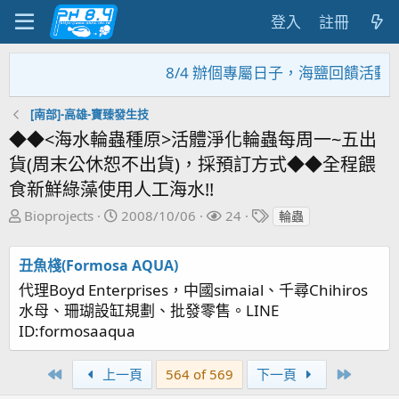
登入
註冊
8/4 辦個專屬日子，海鹽回饋活動，
[南部]-高雄-寶臻發生技
◆◆<海水輪蟲種原>活體淨化輪蟲每周一~五出
貨(周末公休恕不出貨)，採預訂方式◆◆全程餵
食新鮮綠藻使用人工海水!!
主
開
關
標
Bioprojects
2008/10/06
24
輪蟲
題
始
注
籤
發
日
者
丑魚棧(Formosa AQUA)
起
期
代理Boyd Enterprises，中國simaial、千尋Chihiros
人
水母、珊瑚設缸規劃、批發零售。LINE
ID:formosaaqua
First
Last
上一頁
564 of 569
下一頁