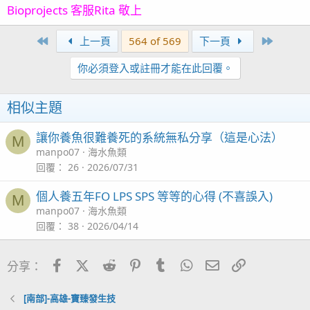
Bioprojects 客服Rita 敬上
First
Last
上一頁
564 of 569
下一頁
你必須登入或註冊才能在此回覆。
相似主題
讓你養魚很難養死的系統無私分享（這是心法）
M
manpo07
海水魚類
回覆
26
2026/07/31
個人養五年FO LPS SPS 等等的心得 (不喜誤入)
M
manpo07
海水魚類
回覆
38
2026/04/14
Facebook
X (Twitter)
Reddit
Pinterest
Tumblr
WhatsApp
電子郵件
連結
分享：
[南部]-高雄-寶臻發生技