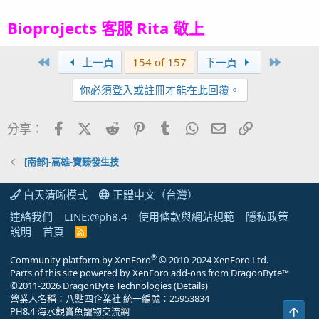
Bioprojects 客服 Rita 敬上
First
Last
上一頁
154 of 157
下一頁
你必須登入或註冊才能在此回覆。
Facebook
X (Twitter)
Reddit
Pinterest
Tumblr
WhatsApp
電子郵件
連結
分享：
[南部]-高雄-寶臻發生技
白天清晰模式
正體中文（台灣）
連絡我們
LINE:@ph8.4
使用條款與網站規範
隱私政策
說明
首頁
R
S
S
®
Community platform by XenForo
© 2010-2024 XenForo Ltd.
Parts of this site powered by
XenForo add-ons from DragonByte™
©2011-2026
DragonByte Technologies
(
Details
)
營業人名稱：八點四企業社 統一編號：25953834
上方
PH8.4 海水觀賞魚寵物交流網