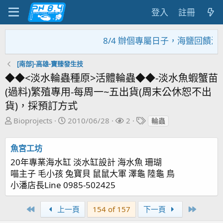
登入
註冊
8/4 辦個專屬日子，海鹽回饋活動
[南部]-高雄-寶臻發生技
◆◆<淡水輪蟲種原>活體輪蟲◆◆-淡水魚蝦蟹苗
(過料)繁殖專用-每周一~五出貨(周末公休恕不出
貨)，採預訂方式
主
開
關
標
Bioprojects
2010/06/28
2
輪蟲
題
始
注
籤
發
日
者
魚宮工坊
起
期
20年專業海水缸 淡水缸設計 海水魚 珊瑚
人
喵主子 毛小孩 兔寶貝 鼠鼠大軍 澤龜 陸龜 鳥
小潘店長Line 0985-502425
First
Last
上一頁
154 of 157
下一頁