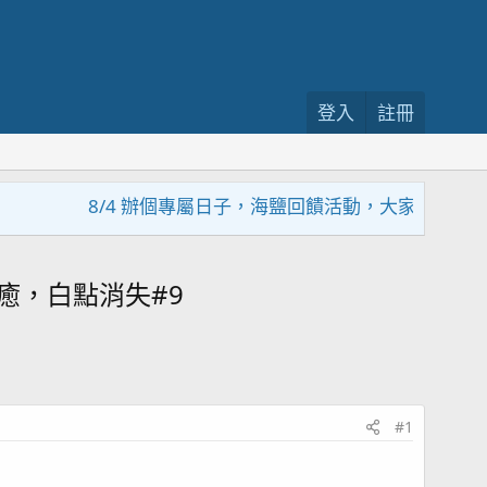
登入
註冊
8/4 辦個專屬日子，海鹽回饋活動，大家趕緊來參加~~~
癒，白點消失#9
#1