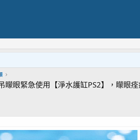
類
矇眼緊急使用【淨水護缸PS2】，矇眼痊