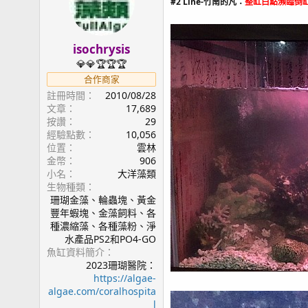
#2 Line-竹南的凡：
整缸白點瀕臨倒缸
isochrysis
💎💎🏆🏆🏆
合作商家
註冊時間
2010/08/28
文章
17,689
按讚
29
經驗點數
10,056
位置
雲林
金幣
906
小名
大洋藻類
生物種類
珊瑚金藻、輪蟲塊、黃金
豐年蝦塊、金藻飼料、各
種濃縮藻、各種藻粉、淨
水產品PS2和PO4-GO
魚缸資料簡介
2023珊瑚醫院：
https://algae-
algae.com/coralhospita
l