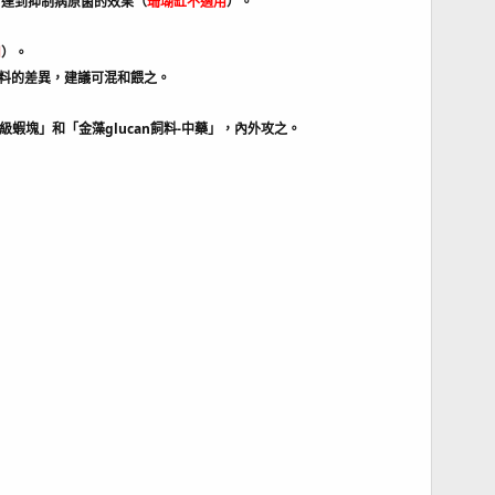
，達到抑制病原菌的效果（
珊瑚缸不適用
）。
用
）。
飼料的差異，建議可混和餵之。
蝦塊」和「金藻glucan飼料-中藥」，內外攻之。