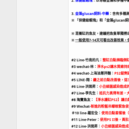
2.
保健級蝦塊
：以等鞭金藻和多種中
3.
金藻glucan飼料-中藥
：含有多種
※ 「保健級蝦塊」和「金藻gluc
※ 混養缸的魚友，建議把魚隻單獨撈
※
一般使用7-14天可看出改善效果
#2 Line-竹南的凡：
整缸白點瀕臨倒缸
#3 wechat-林：
淨水ps2讓水質維
#4 wechat-上海油蔥拌麵：
PS2錠
#5 LINE-翔：
繼之前白點改善後，這
#6 Line-洪雨昇：
小丑細菌感染造成
#7 Line-李先生：
抵抗力真得有差，
#8 淘寶魚友：
【淨水護缸PS2】讓白
#9 Wechat-
新進的粉藍吊矇眼緊急使
＃10 line-羅宏全：
使用白點套餐後（
#11 Line-Peter：
使用PS II後，
#12 Line-洪雨昇：
小丑細菌感染造成