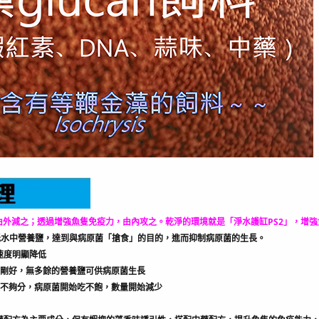
外減之；透過增強魚隻免疫力，由內攻之。乾淨的環境就是「淨水護缸PS2」，增強免疫
低水中營養鹽，達到與病原菌「搶食」的目的，進而抑制病原菌的生長。
速度明顯降低
需剛好，無多餘的營養鹽可供病原菌生長
鹽不夠分，病原菌開始吃不飽，數量開始減少