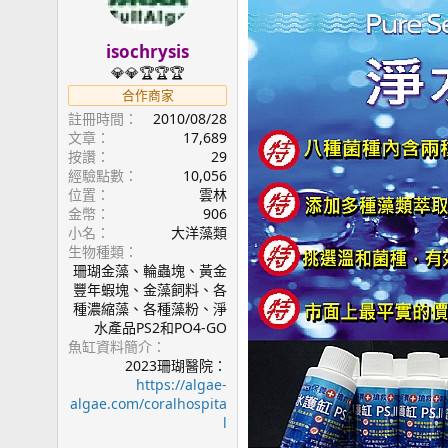
isochrysis
💎💎🏆🏆🏆
合作商家
註冊時間
2010/08/28
文章
17,689
按讚
29
經驗點數
10,056
位置
雲林
金幣
906
小名
大洋藻類
生物種類
珊瑚金藻、輪蟲塊、黃金
豐年蝦塊、金藻飼料、各
種濃縮藻、各種藻粉、淨
水產品PS2和PO4-GO
魚缸資料簡介
2023珊瑚醫院：
https://algae-
algae.com/coralhospita
l