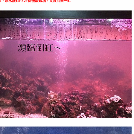
，淨水護缸PS2+保健級蝦塊，又救回來一缸