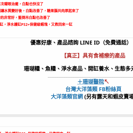
這次矇眼治癒，白點也快沒了
錠劑讓水質變好後，白點改善了，糖果腦共肉厚起來了
持的非常好，藍倒吊白點也改善了
缸，淨水護缸PS2+保健級蝦塊，又救回來一缸
優惠好康、產品諮詢 LINE ID（免費通話）：
【真正
】
具有食補療的產品
珊瑚糧、魚糧、淨水產品、開缸養水、生態多
_______________________________________________
＋珊瑚醫院
↖
台灣大洋藻類 FB粉絲頁
大洋藻類官網
(另有露天和蝦皮賣場