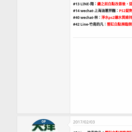
#13 LINE-翔：
繼之前白點改善後，
#14 wechat-上海油蔥拌麵：
PS2
#40 wechat-林：
淨水ps2讓水質維
#42 Line-竹南的凡：
整缸白點瀕臨倒
2017/02/03
OP