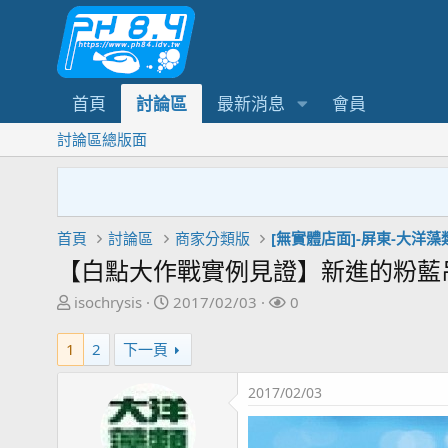
首頁
討論區
最新消息
會員
討論區總版面
首頁
討論區
商家分類版
[無實體店面]-屏東-大洋藻
【白點大作戰實例見證】新進的粉藍吊
主
開
關
isochrysis
2017/02/03
0
題
始
注
發
日
者
1
2
下一頁
起
期
人
2017/02/03