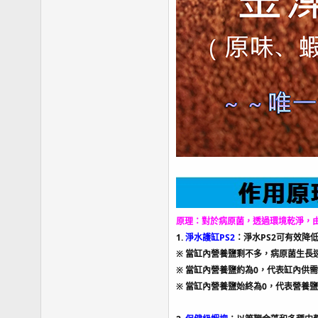
原理：對於病原菌，透過環境乾淨，由
1.
淨水護缸PS2
：淨水PS2可有效降
※ 當缸內營養鹽剩不多，病原菌生長
※ 當缸內營養鹽約為0，代表缸內供
※ 當缸內營養鹽始終為0，代表營養