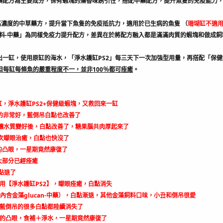
藥配方為主要成分，保有蝦塊的藻香味誘引性，搭配中藥配方，提升魚隻的免疫能力
高濃度的中草藥方，提升當下魚隻的免疫抵抗力，適用於已生病的魚隻 （
珊瑚缸不適
an飼料-中藥」為同樣免疫力提升配方，差異在於將配方融入都是滿滿肉質的蝦塊和做成
出一缸，使用原缸的海水，「淨水護缸PS2」每三天下一次加強型用量，再搭配「保健級
，但每缸每條魚的嚴重程度不一，並非100％都可痊癒
。
，淨水護缸PS2+保健級蝦塊，又救回來一缸
持的非常好，藍倒吊白點也改善了
劑讓水質變好後，白點改善了，糖果腦共肉厚起來了
次矇眼治癒，白點也快沒了
的凸眼，一星期竟然康復了
大部分已經痊癒
點退了
用【淨水護缸PS2】，矇眼痊癒，白點消失
內含金藻glucan-中藥），白點漸退，其他金藻飼料口味，小丑和倒吊很愛
黃肚藍倒吊的很多白點都陸續消失了
的凸眼，食補＋淨水，一星期竟然康復了