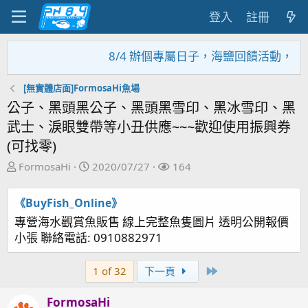
登入
註冊
8/4 辦個專屬日子，海鹽回饋活動，大家趕緊
[無實體店面]FormosaHi魚場
公子、黑頭黑公子、黑頭黑雪印、黑冰雪印、黑
武士、淚眼雙帶等小丑供應~~~歡迎使用振興券
(可找零)
主
開
關
FormosaHi
2020/07/27
164
題
始
注
發
日
者
《BuyFish_Online》
起
期
專營海水觀賞魚販售 線上完整魚隻圖片 透明公開報價
人
小張 聯絡電話: 0910882971
Last
1 of 32
下一頁
FormosaHi