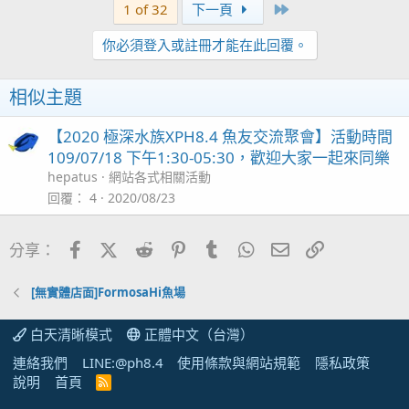
Last
1 of 32
下一頁
你必須登入或註冊才能在此回覆。
相似主題
【2020 極深水族XPH8.4 魚友交流聚會】活動時間
109/07/18 下午1:30-05:30，歡迎大家一起來同樂
hepatus
網站各式相關活動
回覆
4
2020/08/23
Facebook
X (Twitter)
Reddit
Pinterest
Tumblr
WhatsApp
電子郵件
連結
分享：
[無實體店面]FormosaHi魚場
白天清晰模式
正體中文（台灣）
連絡我們
LINE:@ph8.4
使用條款與網站規範
隱私政策
說明
首頁
R
S