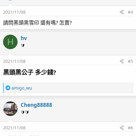
2021/11/08
#4
請問黑頭黑雪印 還有嗎? 怎賣?
hv
H
🔰
2021/11/08
#5
黑頭黑公子 多少錢?​
R
amigo_wu
e
a
Cheng88888
c
t
🔰🔰
i
o
2021/11/08
#6
n
s