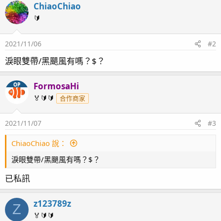
ChiaoChiao
c
t
🔰
i
o
2021/11/06
#2
n
s
淚眼雙帶/黑颶風有嗎？$？
：
FormosaHi
OP
🏅🔰🔰
合作商家
2021/11/07
#3
ChiaoChiao 說：
淚眼雙帶/黑颶風有嗎？$？
已私訊
z123789z
Z
🏅🔰🔰