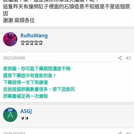
這隻昨天有撞倒缸子裡面的石頭造景不知道是不是這個原
因
謝謝 麻煩各位
RuRuWang
🏆🏆🏆🏆🏆
2025/03/06
#2
是卵圓，你可能下藥期間濃度不夠
還是下藥途中有進新的魚 ?
下藥就得一次下到康復
目前這個卵圓數量很多，停下恐致死
把藥量補足再一次療程
ASGJ
OP
A
🔰🔰
2025/03/07
#3