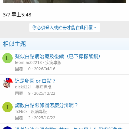
3/7 早上5:48
你必須登入或註冊才能在此回覆。
相似主題
疑似白點病治療及後續（已下檸檬酸銅）
L
leonliao02218
疾病專版
回覆
0
2026/04/16
這是卵圓 or 白點？
dick6221
疾病專版
回覆
9
2025/12/22
請教白點跟卵圓怎麼分辨呢？
T
TcNick
疾病專版
回覆
2
2025/10/22