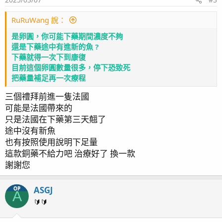
RuRuWang 說：
是卵圓，你可能下藥期間濃度不夠
還是下藥途中有進新的魚 ?
下藥就得一次下到康復
目前這個卵圓數量很多，停下恐致死
把藥量補足再一次療程
三個禮拜前進一隻法國
可能是法國帶來的
只是法國在下藥第三天翹了
途中沒有新魚
也有按照使用說明下足量
這款銅藥不給力吧 治療好了 換一款
謝謝您
ASGJ
OP
A
🔰🔰