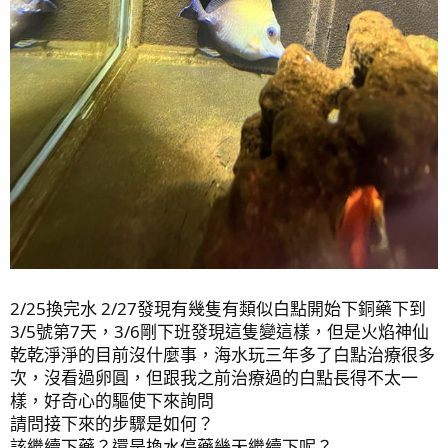
2/25換完水 2/27發現有幾隻有類似白點開始下銅藥下到
3/5號第7天，3/6剛下班發現這隻變這樣，但是火焰神仙
乾乾淨淨的目前沒什麼事，海水玩三年多了白點治療很多
次，沒看過卵圓，但跟我之前治療過的白點長得不太一
樣，好奇心的驅使下來詢問
請問接下來的步驟是如何？
該繼續下藥？還是換水停藥幾天繼續下呢？