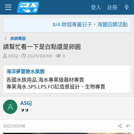
登入
註冊
8/4 辦個專屬日子，海鹽回饋活動，大家
疾病專版
請幫忙看一下是白點還是卵圓
主
開
關
ASGJ
2025/03/06
3
題
始
注
發
日
者
海洋夢冒險水族館
起
期
各國水族用品.海水專業級器材專賣
人
專業海水.SPS.LPS.FO缸造景設計、生物專賣
ASGJ
A
🔰🔰
2025/03/06
#1