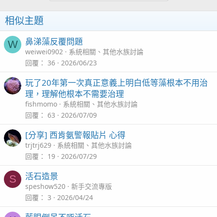
o
n
相似主題
s
：
鼻涕藻反覆問題
W
weiwei0902
系統相關、其他水族討論
回覆
36
2026/06/23
玩了20年第一次真正意義上明白低等藻根本不用治
理，理解他根本不需要治理
fishmomo
系統相關、其他水族討論
回覆
63
2026/07/09
[分享] 西肯氨警報貼片 心得
trjtrj629
系統相關、其他水族討論
回覆
19
2026/07/29
活石造景
S
speshow520
新手交流專版
回覆
3
2026/04/24