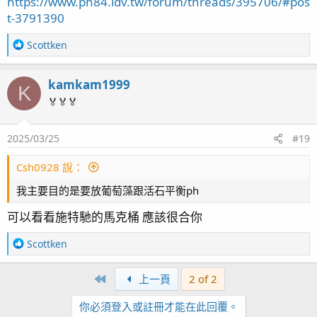
https://www.ph84.idv.tw/forum/threads/395706/#pos
t-3791390
R
Scottken
e
a
kamkam1999
c
K
t
🏅🏅🏅
i
o
2025/03/25
#19
n
s
：
Csh0928 說：
我主要目的是要放葡萄藻跟活石平衡ph
可以看看施特馳的馬克桶 應該很合你
R
Scottken
e
a
First
上一頁
2 of 2
c
t
你必須登入或註冊才能在此回覆。
i