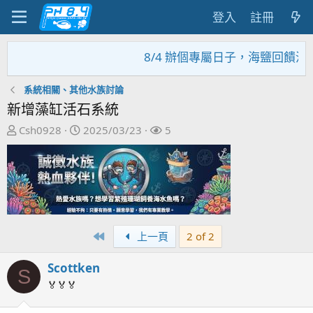
登入
註冊
8/4 辦個專屬日子，海鹽回饋活動
系統相關、其他水族討論
新增藻缸活石系統
主
開
關
Csh0928
2025/03/23
5
題
始
注
發
日
者
起
期
人
First
上一頁
2 of 2
Scottken
S
🏅🏅🏅