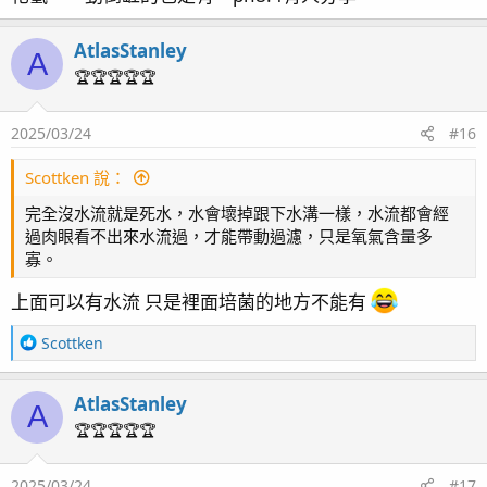
AtlasStanley
A
🏆🏆🏆🏆🏆
2025/03/24
#16
Scottken 說：
完全沒水流就是死水，水會壞掉跟下水溝一樣，水流都會經
過肉眼看不出來水流過，才能帶動過濾，只是氧氣含量多
寡。
上面可以有水流 只是裡面培菌的地方不能有
R
Scottken
e
a
AtlasStanley
c
A
t
🏆🏆🏆🏆🏆
i
o
2025/03/24
#17
n