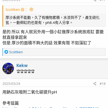
s
：
Scottken 說：
厚沙系統不能動，久了有機物累積，水流到不了，產生硫化
氫，ㄧ動倒缸的也是有，ph8.4有人分享。
是的 所以 有人就另外用一個小缸做厚沙系統放底缸 要撤
就直接拿起來
但是 厚沙的面積不夠大的話 效果有限 不如藻缸了
R
Scottken
e
a
Kekw
c
t
🏆🏆🏆🏆🏆
i
o
2025/03/24
#18
n
s
用鈉石灰吸附二氧化碳提升pH
：
參考這篇