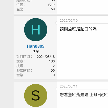
位置
台中
金幣
69
2025/05/10
H
請問魚缸是超白的嗎
Han0809
🔰🔰
註冊時間
2024/03/18
文章
130
按讚
2
經驗點數
56
金幣
0
2025/05/11
S
想看魚缸背娃娃 上缸+底