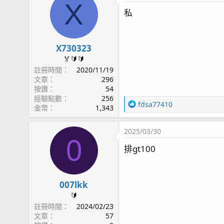
X
私
X730323
🏅🔰🔰
註冊時間
2020/11/19
文章
296
按讚
54
經驗點數
256
R
fdsa77410
金幣
1,343
e
a
2025/03/30
c
0
t
排gt100
i
o
n
s
007lkk
：
🔰
註冊時間
2024/02/23
文章
57