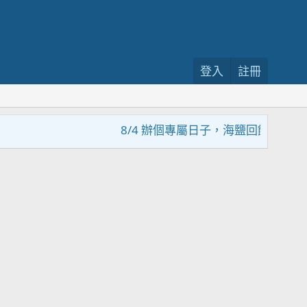
登入
註冊
8/4 辦個專屬日子，海鹽回饋活動，大家