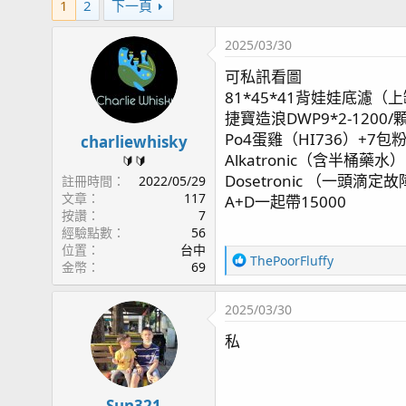
1
2
下一頁
2025/03/30
可私訊看圖
81*45*41背娃娃底濾（上
捷寶造浪DWP9*2-1200/
Po4蛋雞（HI736）+7包粉
charliewhisky
Alkatronic（含半桶藥水）
🔰🔰
Dosetronic （一頭滴定故
註冊時間
2022/05/29
文章
117
A+D一起帶15000
按讚
7
經驗點數
56
位置
台中
R
ThePoorFluffy
金幣
69
e
a
2025/03/30
c
t
私
i
o
n
s
Sun321