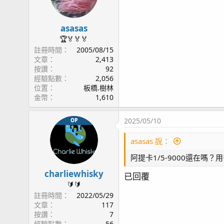
asasas
🏆🏅🏅🏅
註冊時間
2005/08/15
文章
2,413
按讚
92
經驗點數
2,056
位置
板橋.樹林
金幣
1,610
2025/05/10
OP
asasas 說：
阿提卡1/5-9000還在嗎？
charliewhisky
已回覆
🔰🔰
註冊時間
2022/05/29
文章
117
按讚
7
經驗點數
56