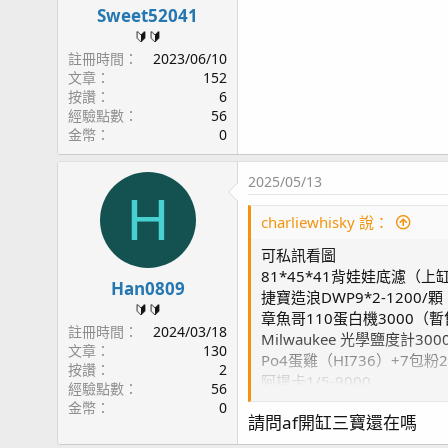
Sweet52041
🔰🔰
註冊時間
2023/06/10
文章
152
按讚
6
經驗點數
56
金幣
0
2025/05/13
H
charliewhisky 說：
可私訊看圖
81*45*41背娃娃底濾（上缸
Han0809
捷寶造浪DWP9*2-1200/顆
🔰🔰
章魚哥110蛋白機3000（
註冊時間
2024/03/18
Milwaukee 光學鹽度計300
文章
130
Po4蛋雞（HI736）+7包粉2
按讚
2
阿提卡1/5-9000
經驗點數
56
Alkatronic（含半桶藥水）1
金幣
0
請問af開缸三寶還在嗎
Dosetronic （一頭滴定故障
A+D一起帶15000