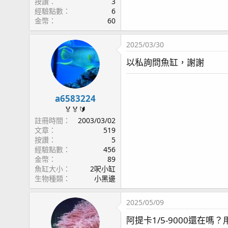
按讚
3
經驗點數
6
金幣
60
2025/03/30
以私詢問魚缸，謝謝
a6583224
🏅🏅🔰
註冊時間
2003/03/02
文章
519
按讚
5
經驗點數
456
金幣
89
魚缸大小
2呎小缸
生物種類
小黑邊
2025/05/09
阿提卡1/5-9000還在嗎