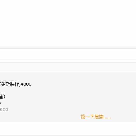
鉅新製作)4000
暫售）
0
000
按一下展開……
4000
）4000