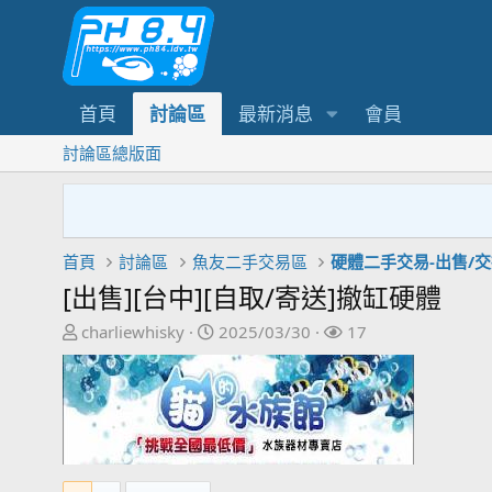
首頁
討論區
最新消息
會員
討論區總版面
首頁
討論區
魚友二手交易區
硬體二手交易-出售/
[出售][台中][自取/寄送]撤缸硬體
主
開
關
charliewhisky
2025/03/30
17
題
始
注
發
日
者
起
期
人