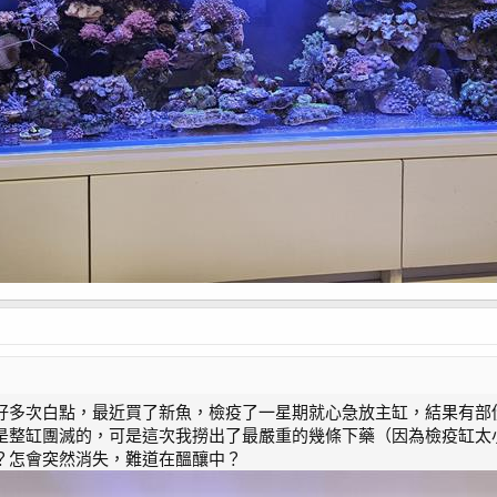
好多次白點，最近買了新魚，檢疫了一星期就心急放主缸，結果有部
是整缸團滅的，可是這次我撈出了最嚴重的幾條下藥（因為檢疫缸太
？怎會突然消失，難道在醞釀中？