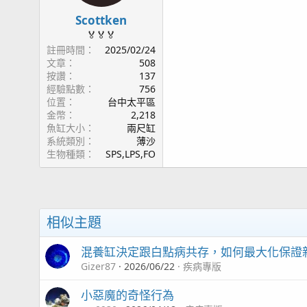
n
s
Scottken
：
🏅🏅🏅
註冊時間
2025/02/24
文章
508
按讚
137
經驗點數
756
位置
台中太平區
金幣
2,218
魚缸大小
兩尺缸
系統類別
薄沙
生物種類
SPS,LPS,FO
相似主題
混養缸決定跟白點病共存，如何最大化保證
Gizer87
2026/06/22
疾病專版
小惡魔的奇怪行為