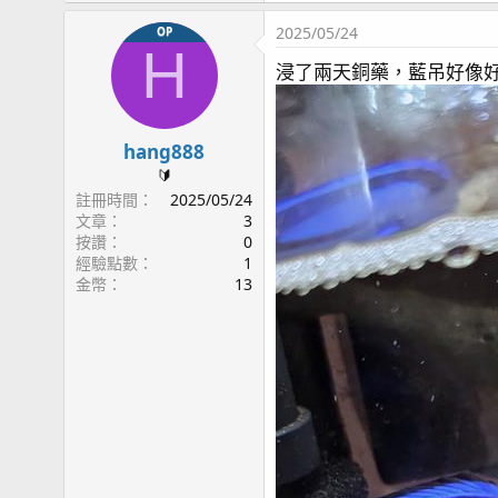
2025/05/24
OP
H
浸了兩天銅藥，藍吊好像
hang888
🔰
註冊時間
2025/05/24
文章
3
按讚
0
經驗點數
1
金幣
13