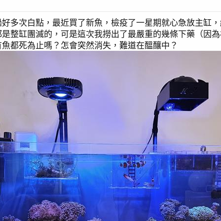
過好多次白點，最近買了新魚，檢疫了一星期就心急放主缸，
都是整缸團滅的，可是這次我撈出了最嚴重的幾條下藥（因為
有魚都死為止嗎？怎會突然消失，難道在醞釀中？