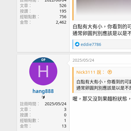
文章
526
按讚
195
經驗點數
756
金幣
2,462
白點有大有小，你看到的
通常卵圓判別應該是以是
R
eddie7786
e
a
2025/05/24
OP
c
H
t
Nick3111 說：
i
o
白點有大有小，你看到的可
n
通常卵圓判別應該是以是不
s
hang888
：
🔰
喔，那又沒到果麵粉狀態
註冊時間
2025/05/24
文章
3
按讚
0
經驗點數
1
金幣
13