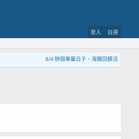
登入
註冊
8/4 辦個專屬日子，海鹽回饋活動，大家趕緊來