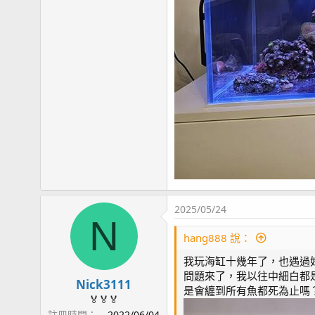
2025/05/24
N
hang888 說：
我玩海缸十幾年了，也遇過
問題來了，我以往中細白都
Nick3111
是會纏到所有魚都死為止嗎
🏅🏅🏅
註冊時間
2022/06/04