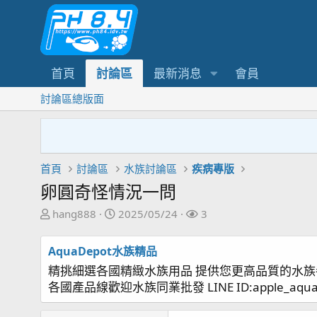
首頁
討論區
最新消息
會員
討論區總版面
首頁
討論區
水族討論區
疾病專版
卵圓奇怪情況一問
主
開
關
hang888
2025/05/24
3
題
始
注
發
日
者
AquaDepot水族精品
起
期
精挑細選各國精緻水族用品 提供您更高品質的水族
人
各國產品線歡迎水族同業批發 LINE ID:apple_aqu