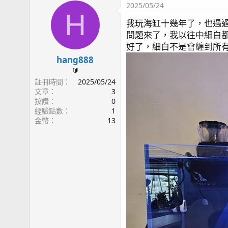
2025/05/24
H
我玩海缸十幾年了，也遇
問題來了，我以往中細白
好了，細白不是會纏到所
hang888
🔰
註冊時間
2025/05/24
文章
3
按讚
0
經驗點數
1
金幣
13