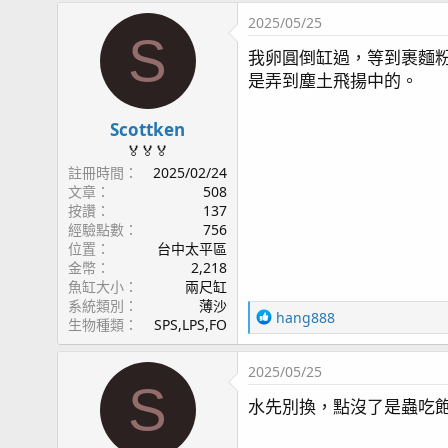
2025/05/25
S
我卵圓倒缸過，等到裹麵粉
是弄到塵土飛揚中的。
Scottken
🏅🏅🏅
註冊時間
2025/02/24
文章
508
按讚
137
經驗點數
756
位置
台中太平區
金幣
2,218
魚缸大小
兩尺缸
系統類別
薄沙
R
hang888
生物種類
SPS,LPS,FO
e
a
2025/05/25
c
S
t
水先別換，點沒了是蟲吃
i
o