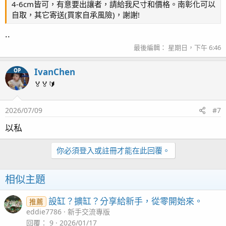
4-6cm皆可，有意要出讓者，請給我尺寸和價格。南彰化可以
自取，其它寄送(買家自承風險)，謝謝!
..
最後編輯：
星期日，下午 6:46
IvanChen
OP
🏅🏅🔰
2026/07/09
#7
以私
你必須登入或註冊才能在此回覆。
相似主題
設缸？擴缸？分享給新手，從零開始來。
推薦
eddie7786
新手交流專版
回覆
9
2026/01/17