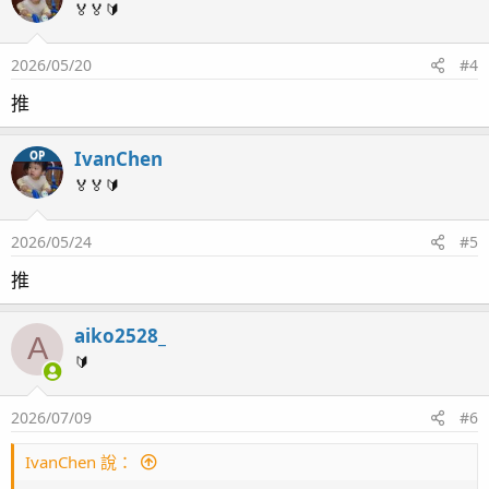
🏅🏅🔰
2026/05/20
#4
推
IvanChen
OP
🏅🏅🔰
2026/05/24
#5
推
aiko2528_
A
🔰
2026/07/09
#6
IvanChen 說：