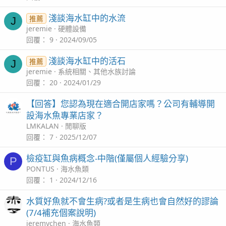
淺談海水缸中的水流
推薦
J
jeremie
硬體設備
回覆
9
2024/09/05
淺談海水缸中的活石
推薦
J
jeremie
系統相關、其他水族討論
回覆
20
2024/01/29
【回答】您認為現在適合開店家嗎？公司有輔導開
設海水魚專業店家？
LMKALAN
閒聊版
回覆
7
2025/12/07
檢疫缸與魚病概念-中階(僅屬個人經驗分享)
P
PONTUS
海水魚類
回覆
1
2024/12/16
水質好魚就不會生病?或者是生病也會自然好的謬論
(7/4補充個案說明)
jeremychen
海水魚類