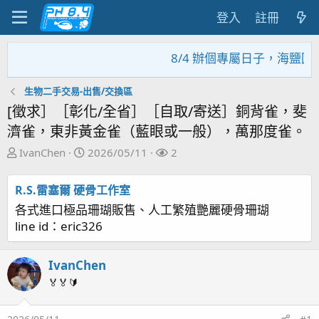
登入
註冊
8/4 辦個專屬日子，海鹽回
生物二手交易-出售/交換區
[徵求］［彰化/全省］［自取/寄送］銅背雀，斐
濟雀，東非黃金雀（藍眼或一般），萬那度雀。
主
開
關
IvanChen
2026/05/11
2
題
始
注
發
日
者
R.S.雷塞爾 硬骨工作室
起
期
各式進口極品珊瑚販售、人工繁殖艷麗硬骨珊瑚
人
line id：eric326
IvanChen
🏅🏅🔰