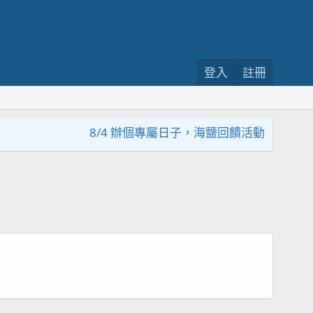
登入
註冊
8/4 辦個專屬日子，海鹽回饋活動，大家趕緊來參加