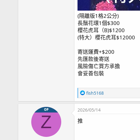
(隔離版1格2公分)
長鬚花環1個$300
櫻花虎耳（B)$1200
(特大）櫻花虎耳$12000
寄送運費+$200
先匯款後寄送
風險傷亡買方承擔
會妥善包裝
R
fish5168
e
a
2026/05/14
OP
c
Z
t
推
i
o
n