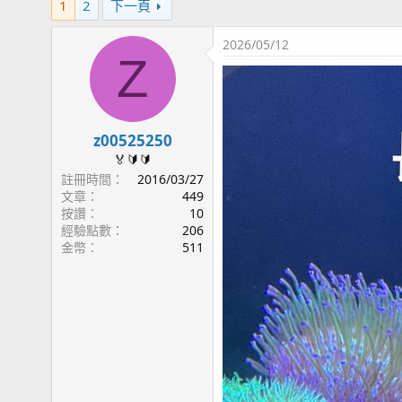
1
2
下一頁
2026/05/12
Z
z00525250
🏅🔰🔰
註冊時間
2016/03/27
文章
449
按讚
10
經驗點數
206
金幣
511