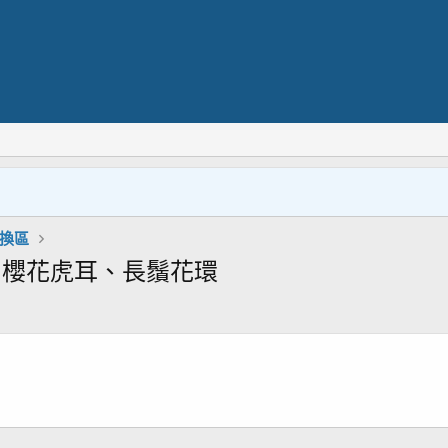
交換區
］櫻花虎耳、長鬚花環