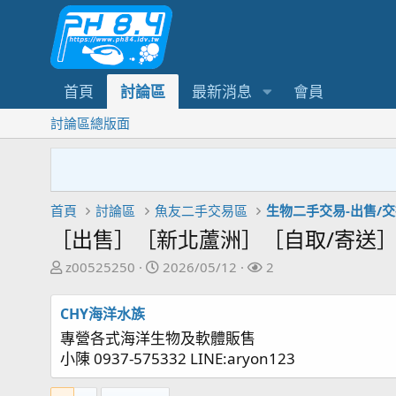
首頁
討論區
最新消息
會員
討論區總版面
首頁
討論區
魚友二手交易區
生物二手交易-出售/
［出售］［新北蘆洲］［自取/寄送
主
開
關
z00525250
2026/05/12
2
題
始
注
發
日
者
CHY海洋水族
起
期
專營各式海洋生物及軟體販售
人
小陳 0937-575332 LINE:aryon123