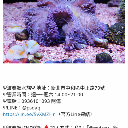
Ψ波賽頓水族Ψ 地址：新北市中和區中正路79號
Ψ營業時間：週一~週六 14:00~21:00
Ψ電話：0936101093 阿儒
ΨLINE：@psdaq
https://lin.ee/5vXMZHr
（官方Line連結）
Ψ波賽頓LINE群組
加入方式：私訊「@psdaq」 新