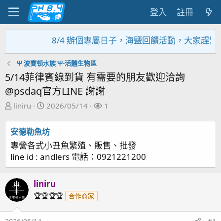
登入
註冊
8/4 辦個專屬日子，海鹽回饋活動，大家趕緊來參加~~~~~
Ψ 波賽頓水族 Ψ-活體生物區
5/14菲律賓線到貨 有需要的朋友歡迎洽詢
@psdaq官方LINE 謝謝
主
開
關
liniru
2026/05/14
1
題
始
注
發
日
者
安德勒魚坊
起
期
專營各式小丑魚繁殖、販售、批發
人
line id : andlers 電話：0921221200
liniru
🏆🏆🏆🏆
合作商家