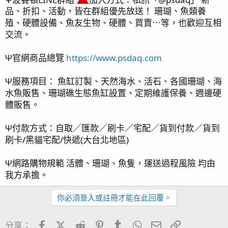
品、折扣、活動，皆在群組優先放送！ 珊瑚、魚類養
殖、硬體設備、魚友生物、硬體、買賣⋯等，也歡迎互相
交流。
Ψ官網商品總覽
https://www.psdaq.com
Ψ服務項目： 魚缸訂製、天然海水、活石、各國珊瑚、海
水魚販售、珊瑚礁生態魚缸設置、定期維護保養、週邊硬
體販售。
Ψ付款方式：自取／匯款／刷卡／宅配／貨到付款／貨到
刷卡/黑貓宅配/快遞(大台北地區)
Ψ網路購物規範 活體、珊瑚、魚隻，運送過程風險 均由
我方承擔。
你必須登入或註冊才能在此回覆。
Facebook
X (Twitter)
Reddit
Pinterest
Tumblr
WhatsApp
電子郵件
連結
分享：