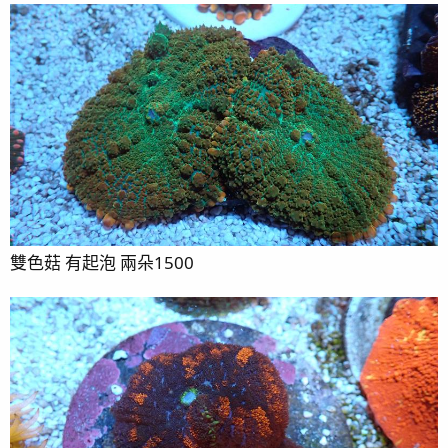
雙色菇 有起泡 兩朵1500