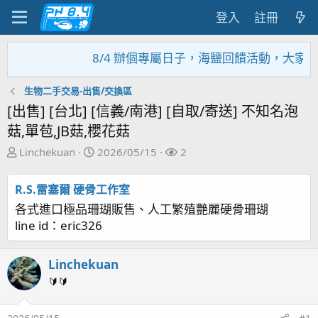
登入
註冊
8/4 辦個專屬日子，海鹽回饋活動，大家趕緊來
生物二手交易-出售/交換區
[出售] [台北] [信義/南港] [自取/寄送] 不知名泡
菇,單苞,JB菇,櫻花菇
主
開
關
Linchekuan
2026/05/15
2
題
始
注
發
日
者
R.S.雷塞爾 硬骨工作室
起
期
各式進口極品珊瑚販售、人工繁殖艷麗硬骨珊瑚
人
line id：eric326
Linchekuan
🔰🔰