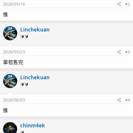
2026/05/16
#2
推
Linchekuan
OP
🔰🔰
2026/05/23
#3
單苞售完
Linchekuan
OP
🔰🔰
2026/06/03
#4
推
chinm4ek
🔰