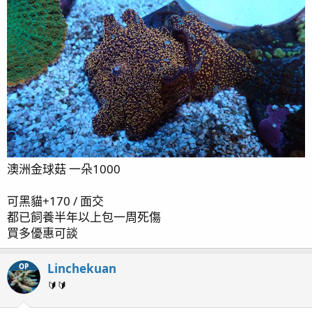
澳洲金球菇 一朵1000
可黑貓+170 / 面交
都已飼養半年以上包一周死傷
買多優惠可談
Linchekuan
OP
🔰🔰