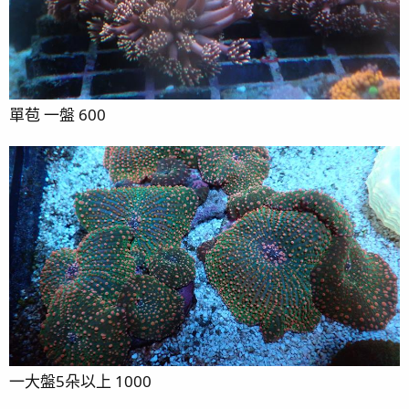
單苞 一盤 600
一大盤5朵以上 1000