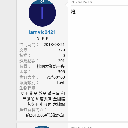
2026/05/16
OP
I
推
iamvic0421
🏅🔰🔰
註冊時間
2013/08/21
文章
329
按讚
0
經驗點數
201
位置
桃園大業路一段
金幣
506
魚缸大小
75*60*60
系統類別
fo缸
生物種類
女王 紫吊 藍吊 黃三角 和
尚倒吊 印度天狗 金蝴蝶
虎皮王 小丑魚 六線龍
魚缸資料簡介
約2013.06新設海水缸