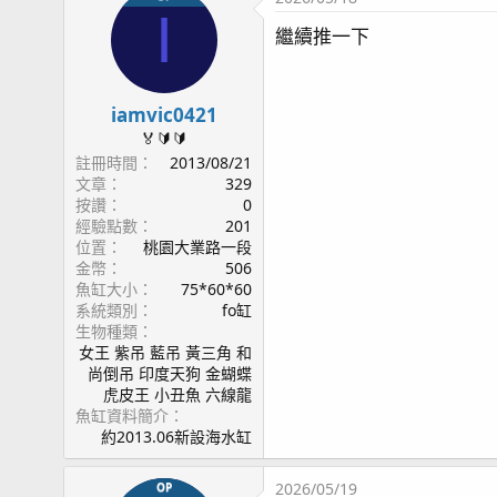
I
繼續推一下
iamvic0421
🏅🔰🔰
註冊時間
2013/08/21
文章
329
按讚
0
經驗點數
201
位置
桃園大業路一段
金幣
506
魚缸大小
75*60*60
系統類別
fo缸
生物種類
女王 紫吊 藍吊 黃三角 和
尚倒吊 印度天狗 金蝴蝶
虎皮王 小丑魚 六線龍
魚缸資料簡介
約2013.06新設海水缸
2026/05/19
OP