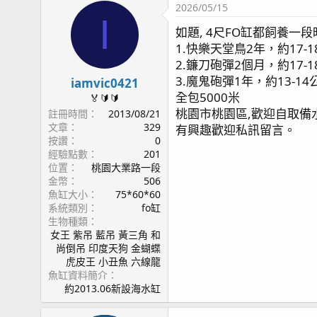
2026/05/15
I
如題, 4尺FO缸都飼養一段
1.快樂天堂鳥2年，約17-
2.鐮刀砲彈2個月，約17-
3.魔鬼砲彈1年，約13-1
iamvic0421
全包5000米
🏅🔰🔰
桃園市桃園區,歡迎自取備
註冊時間
2013/08/21
文章
329
有興趣歡迎私訊留言。
按讚
0
經驗點數
201
位置
桃園大業路一段
金幣
506
魚缸大小
75*60*60
系統類別
fo缸
生物種類
女王 紫吊 藍吊 黃三角 和
尚倒吊 印度天狗 金蝴蝶
虎皮王 小丑魚 六線龍
魚缸資料簡介
約2013.06新設海水缸