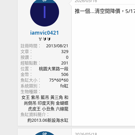
2026/05/16
OP
I
推一個...清空間降價，5
iamvic0421
🏅🔰🔰
註冊時間
2013/08/21
文章
329
按讚
0
經驗點數
201
位置
桃園大業路一段
金幣
506
魚缸大小
75*60*60
系統類別
fo缸
生物種類
女王 紫吊 藍吊 黃三角 和
尚倒吊 印度天狗 金蝴蝶
虎皮王 小丑魚 六線龍
魚缸資料簡介
約2013.06新設海水缸
2026/05/18
OP