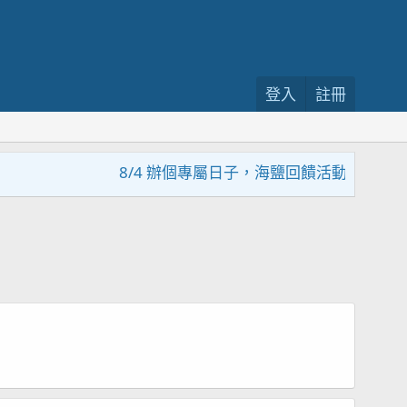
登入
註冊
8/4 辦個專屬日子，海鹽回饋活動，大家趕緊來