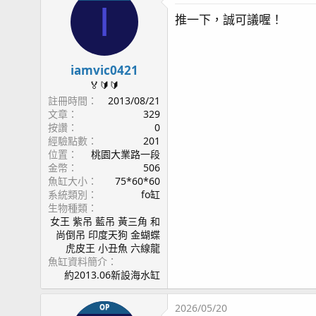
I
推一下，誠可議喔！
iamvic0421
🏅🔰🔰
註冊時間
2013/08/21
文章
329
按讚
0
經驗點數
201
位置
桃園大業路一段
金幣
506
魚缸大小
75*60*60
系統類別
fo缸
生物種類
女王 紫吊 藍吊 黃三角 和
尚倒吊 印度天狗 金蝴蝶
虎皮王 小丑魚 六線龍
魚缸資料簡介
約2013.06新設海水缸
2026/05/20
OP