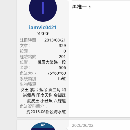
I
再推一下
iamvic0421
🏅🔰🔰
註冊時間
2013/08/21
文章
329
按讚
0
經驗點數
201
位置
桃園大業路一段
金幣
506
魚缸大小
75*60*60
系統類別
fo缸
生物種類
女王 紫吊 藍吊 黃三角 和
尚倒吊 印度天狗 金蝴蝶
虎皮王 小丑魚 六線龍
魚缸資料簡介
約2013.06新設海水缸
2026/06/02
OP