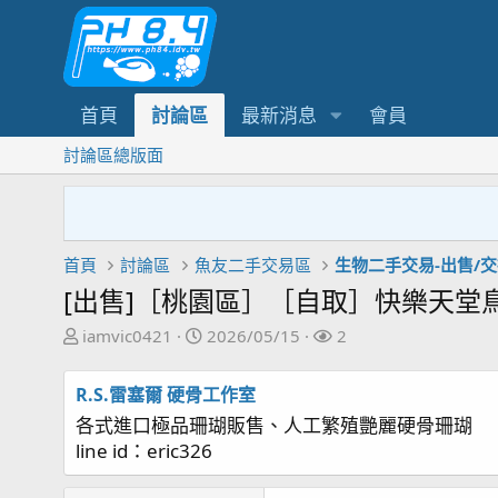
首頁
討論區
最新消息
會員
討論區總版面
首頁
討論區
魚友二手交易區
生物二手交易-出售/
[出售]［桃園區］［自取］快樂天堂鳥
主
開
關
iamvic0421
2026/05/15
2
題
始
注
發
日
者
R.S.雷塞爾 硬骨工作室
起
期
各式進口極品珊瑚販售、人工繁殖艷麗硬骨珊瑚
人
line id：eric326