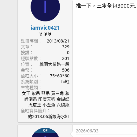
I
推一下，三隻全包3000元
iamvic0421
🏅🔰🔰
註冊時間
2013/08/21
文章
329
按讚
0
經驗點數
201
位置
桃園大業路一段
金幣
506
魚缸大小
75*60*60
系統類別
fo缸
生物種類
女王 紫吊 藍吊 黃三角 和
尚倒吊 印度天狗 金蝴蝶
虎皮王 小丑魚 六線龍
魚缸資料簡介
約2013.06新設海水缸
2026/06/03
OP