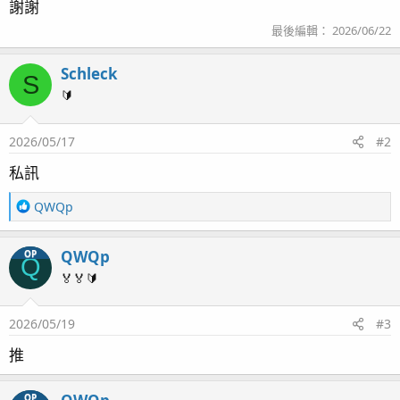
謝謝
最後編輯：
2026/06/22
Schleck
S
🔰
2026/05/17
#2
私訊
R
QWQp
e
a
QWQp
OP
c
Q
t
🏅🏅🔰
i
o
2026/05/19
#3
n
s
推
：
OP