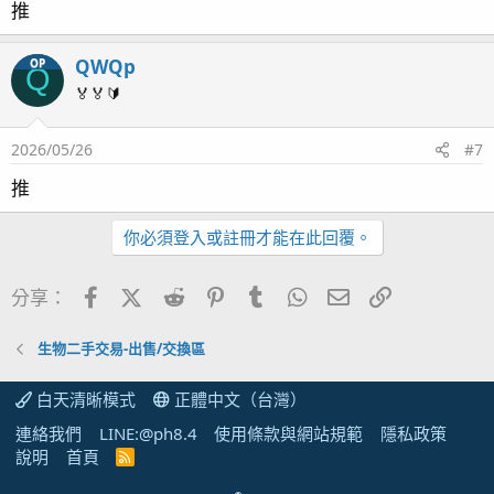
推
QWQp
OP
Q
🏅🏅🔰
2026/05/26
#7
推
你必須登入或註冊才能在此回覆。
Facebook
X (Twitter)
Reddit
Pinterest
Tumblr
WhatsApp
電子郵件
連結
分享：
生物二手交易-出售/交換區
白天清晰模式
正體中文（台灣）
連絡我們
LINE:@ph8.4
使用條款與網站規範
隱私政策
說明
首頁
R
S
S