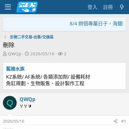
登入
註冊
8/4 辦個專屬日子，海鹽回
生物二手交易-出售/交換區
刪除
主
開
關
QWQp
2026/05/16
2
題
始
注
發
日
者
藍箱水族
起
期
KZ系統/ AF系統/ 各類添加劑/ 設備耗材
人
魚缸規劃、生物販售、設計製作工程
QWQp
Q
🏅🏅🔰
2026/05/16
#1