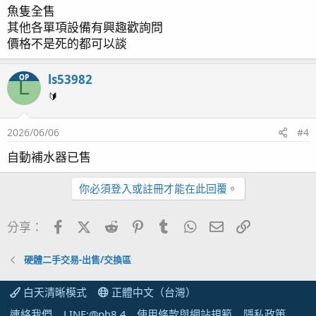
魚隻全售
其他各單項設備有興趣歡詢問
價格不是死的都可以談
ls53982
OP
L
🔰
2026/06/06
#4
自動補水器已售
你必須登入或註冊才能在此回覆。
Facebook
X (Twitter)
Reddit
Pinterest
Tumblr
WhatsApp
電子郵件
連結
分享：
硬體二手交易-出售/交換區
白天清晰模式
正體中文（台灣）
連絡我們
LINE:@ph8.4
使用條款與網站規範
隱私政策