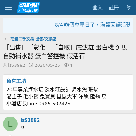
登入
註冊
8/4 辦個專屬日子，海鹽回饋活動，大家
硬體二手交易-出售/交換區
［出售］［彰化］［自取］底濾缸 蛋白機 沉馬
自動補水器 蛋白警控機 假活石
主
開
關
ls53982
2026/05/25
1
題
始
注
發
日
者
魚宮工坊
起
期
20年專業海水缸 淡水缸設計 海水魚 珊瑚
人
喵主子 毛小孩 兔寶貝 鼠鼠大軍 澤龜 陸龜 鳥
小潘店長Line 0985-502425
ls53982
L
🔰