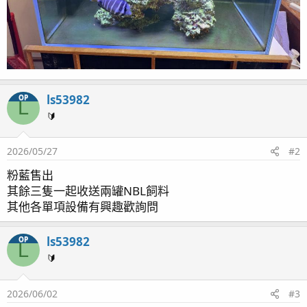
ls53982
OP
L
🔰
2026/05/27
#2
粉藍售出
其餘三隻一起收送兩罐NBL飼料
其他各單項設備有興趣歡詢問
ls53982
OP
L
🔰
2026/06/02
#3