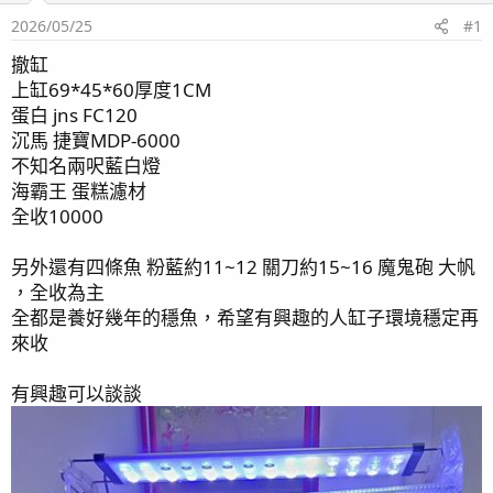
2026/05/25
#1
撤缸
上缸69*45*60厚度1CM
蛋白 jns FC120
沉馬 捷寶MDP-6000
不知名兩呎藍白燈
海霸王 蛋糕濾材
全收10000
另外還有四條魚 粉藍約11~12 關刀約15~16 魔鬼砲 大帆
，全收為主
全都是養好幾年的穩魚，希望有興趣的人缸子環境穩定再
來收
有興趣可以談談