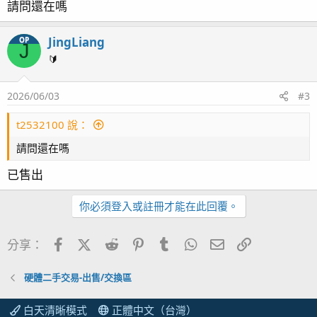
請問還在嗎
JingLiang
OP
J
🔰
2026/06/03
#3
t2532100 說：
請問還在嗎
已售出
你必須登入或註冊才能在此回覆。
Facebook
X (Twitter)
Reddit
Pinterest
Tumblr
WhatsApp
電子郵件
連結
分享：
硬體二手交易-出售/交換區
白天清晰模式
正體中文（台灣）