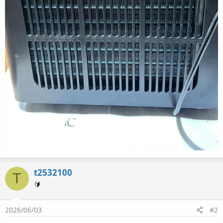
t2532100
T
🔰
2026/06/03
#2