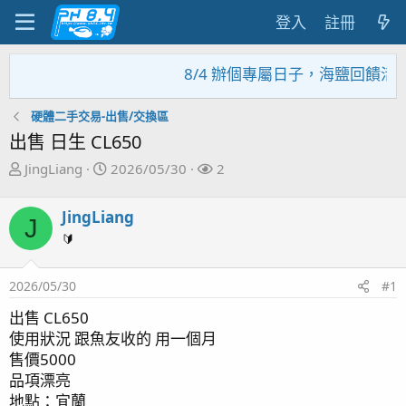
登入
註冊
8/4 辦個專屬日子，海鹽回饋活動
硬體二手交易-出售/交換區
出售 日生 CL650
主
開
關
JingLiang
2026/05/30
2
題
始
注
發
日
者
JingLiang
J
起
期
🔰
人
2026/05/30
#1
出售 CL650
使用狀況 跟魚友收的 用一個月
售價5000
品項漂亮
地點：宜蘭