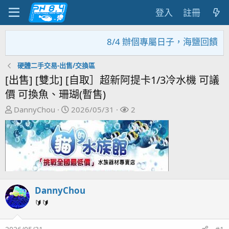
登入
註冊
8/4 辦個專屬日子，海鹽回饋活動
硬體二手交易-出售/交換區
[出售] [雙北] [自取］超新阿提卡1/3冷水機 可議
價 可換魚、珊瑚(暫售)
主
開
關
DannyChou
2026/05/31
2
題
始
注
發
日
者
起
期
人
DannyChou
🔰🔰