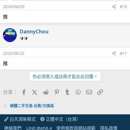
2026/06/20
#10
推
DannyChou
OP
🔰🔰
2026/06/22
#11
推
你必須登入或註冊才能在此回覆。
Facebook
X (Twitter)
Reddit
Pinterest
Tumblr
WhatsApp
電子郵件
連結
分享：
硬體二手交易-出售/交換區
白天清晰模式
正體中文（台灣）
連絡我們
LINE:@ph8.4
使用條款與網站規範
隱私政策