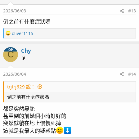
2026/06/03
#13
倒之前有什麼症狀嗎
R
oliver1115
e
a
Chy
OP
c
C
t
🔰
i
o
2026/06/04
#14
n
s
：
trjtrj629 說：
倒之前有什麼症狀嗎
都是突然暴斃
甚至倒的前幾個小時好好的
突然就躺在地上慢慢死掉
這就是我最大的疑惑點