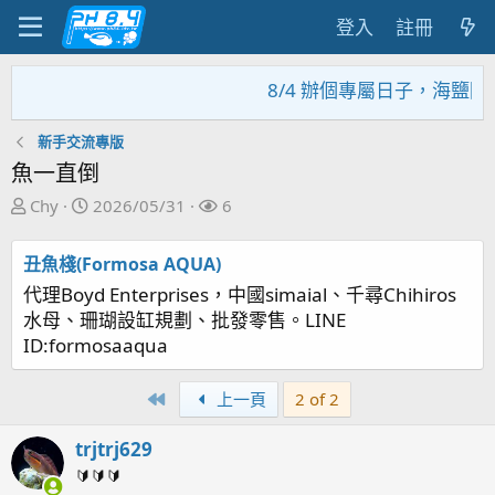
登入
註冊
8/4 辦個專屬日子，海鹽回
新手交流專版
魚一直倒
主
開
關
Chy
2026/05/31
6
題
始
注
發
日
者
丑魚棧(Formosa AQUA)
起
期
代理Boyd Enterprises，中國simaial、千尋Chihiros
人
水母、珊瑚設缸規劃、批發零售。LINE
ID:formosaaqua
First
上一頁
2 of 2
trjtrj629
🔰🔰🔰