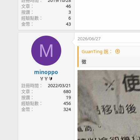
註冊時間
2019/10/28
文章
46
按讚
3
經驗點數
6
金幣
43
2026/06/27
M
GuanTing 說：
徵
minoppo
🏅🏅🔰
註冊時間
2022/03/21
文章
680
按讚
19
經驗點數
456
金幣
324