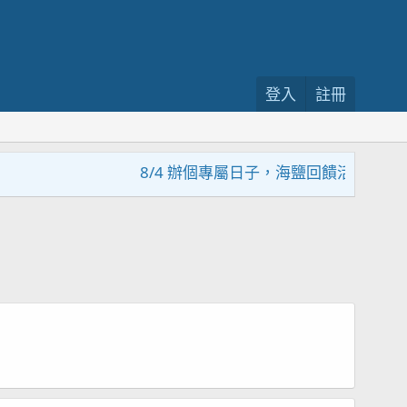
登入
註冊
8/4 辦個專屬日子，海鹽回饋活動，大家趕緊