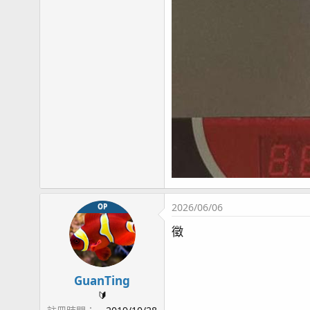
2026/06/06
OP
徵
GuanTing
🔰