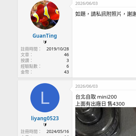
2026/06/03
如題，請私訊附照片，謝
GuanTing
🔰
註冊時間
2019/10/28
文章
46
按讚
3
經驗點數
6
金幣
43
2026/06/03
L
台北自取 mini200
上面有出廠日 售4300
liyang0523
🔰
註冊時間
2024/05/16