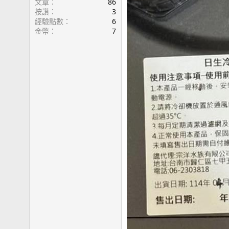
文章
86
按讚
3
經驗點數
6
金幣
7