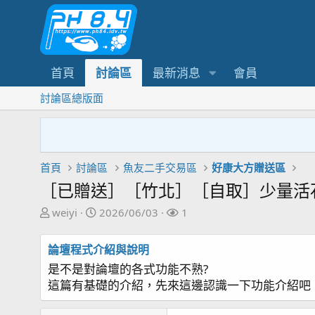
首頁
討論區
最新消息
會員
討論區總版面
首頁
討論區
魚友二手交易區
好康大方贈送區
［已贈送］［竹北］［自取］少量活
主
開
關
weiyi
2026/06/03
1
題
始
注
發
日
者
論壇程式介紹與說明
起
期
是不是對論壇的各式功能不熟?
人
這篇有基礎的介紹，先來這邊認識一下功能介紹吧