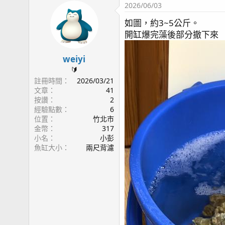
2026/06/03
如圖，約3~5公斤。
開缸爆完藻後部分撤下來
weiyi
🔰
註冊時間
2026/03/21
文章
41
按讚
2
經驗點數
6
位置
竹北市
金幣
317
小名
小彭
魚缸大小
兩尺背濾