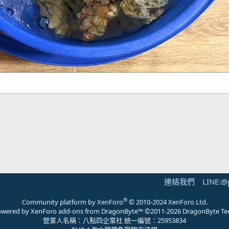
連絡我們
LINE:@
®
Community platform by XenForo
© 2010-2024 XenForo Ltd.
 powered by
XenForo add-ons from DragonByte™
©2011-2026
DragonByte Te
營業人名稱：八點四企業社 統一編號：25953834