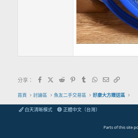
Facebook
X (Twitter)
Reddit
Pinterest
Tumblr
WhatsApp
電子郵件
連結
分享：
首頁
討論區
魚友二手交易區
好康大方贈送區
白天清晰模式
正體中文（台灣）
Parts of this site