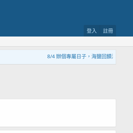
登入
註冊
8/4 辦個專屬日子，海鹽回饋活動，大家趕