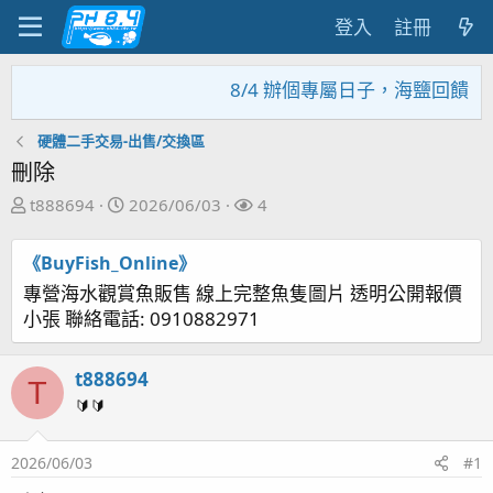
登入
註冊
8/4 辦個專屬日子，海鹽回饋活
硬體二手交易-出售/交換區
刪除
主
開
關
t888694
2026/06/03
4
題
始
注
發
日
者
《BuyFish_Online》
起
期
專營海水觀賞魚販售 線上完整魚隻圖片 透明公開報價
人
小張 聯絡電話: 0910882971
t888694
T
🔰🔰
2026/06/03
#1