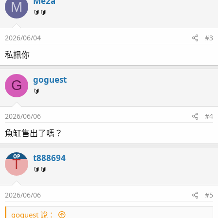
Me2a
M
🔰🔰
2026/06/04
#3
私訊你
goguest
G
🔰
2026/06/06
#4
魚缸售出了嗎？
t888694
OP
含底櫃冷水機櫃沈馬
T
售6000自取物品9成新以上
🔰🔰
2026/06/06
#5
goguest 說：