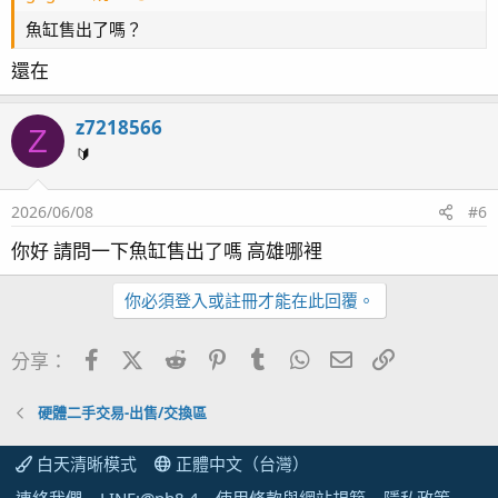
魚缸售出了嗎？
還在
z7218566
Z
🔰
2026/06/08
#6
你好 請問一下魚缸售出了嗎 高雄哪裡
你必須登入或註冊才能在此回覆。
Facebook
X (Twitter)
Reddit
Pinterest
Tumblr
WhatsApp
電子郵件
連結
分享：
硬體二手交易-出售/交換區
白天清晰模式
正體中文（台灣）
連絡我們
LINE:@ph8.4
使用條款與網站規範
隱私政策