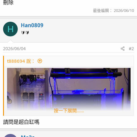
刪除
最後編輯：
2026/06/10
Han0809
H
🔰🔰
2026/06/04
#2
t888694 說：
按一下展開……
請問是超白缸嗎