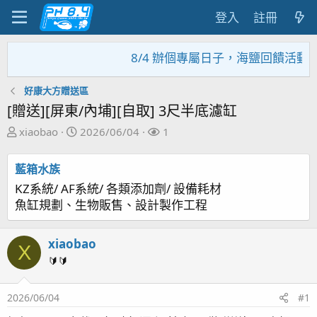
登入
註冊
8/4 辦個專屬日子，海鹽回饋活動，大
好康大方贈送區
[贈送][屏東/內埔][自取] 3尺半底濾缸
主
開
關
xiaobao
2026/06/04
1
題
始
注
發
日
者
藍箱水族
起
期
KZ系統/ AF系統/ 各類添加劑/ 設備耗材
人
魚缸規劃、生物販售、設計製作工程
xiaobao
X
🔰🔰
2026/06/04
#1