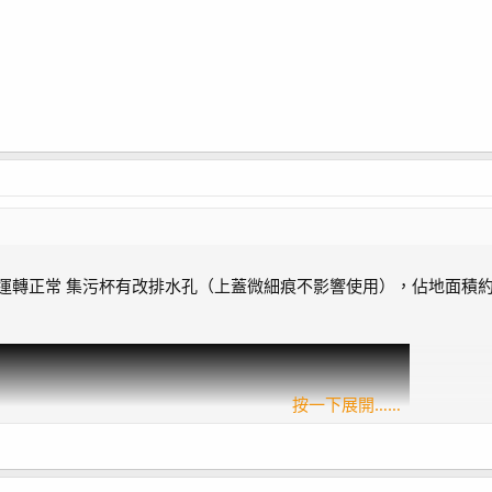
s 蛋白機 運轉正常 集污杯有改排水孔（上蓋微細痕不影響使用），佔地面積約48.
按一下展開……