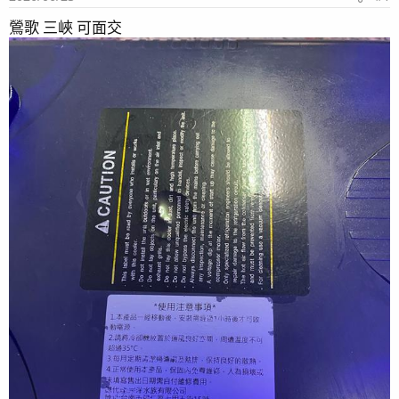
鶯歌 三峽 可面交