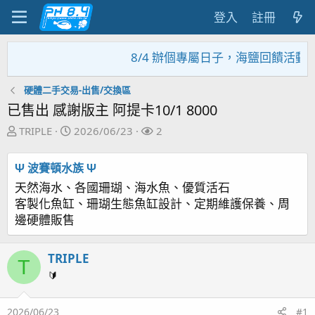
登入
註冊
8/4 辦個專屬日子，海鹽回饋活動，大
硬體二手交易-出售/交換區
已售出 感謝版主 阿提卡10/1 8000
主
開
關
TRIPLE
2026/06/23
2
題
始
注
發
日
者
Ψ 波賽頓水族 Ψ
起
期
天然海水、各國珊瑚、海水魚、優質活石
人
客製化魚缸、珊瑚生態魚缸設計、定期維護保養、周
邊硬體販售
TRIPLE
T
🔰
2026/06/23
#1