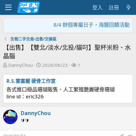
登入
註冊
8/4 辦個專屬日子，海鹽回饋活動，大家趕
生物二手交易-出售/交換區
【出售】【雙北/淡水/北投/貓叼】聖杯米粉、水
晶腦
主
開
關
DannyChou
2026/06/23
1
題
始
注
發
日
者
R.S.雷塞爾 硬骨工作室
起
期
各式進口極品珊瑚販售、人工繁殖艷麗硬骨珊瑚
人
line id：eric326
DannyChou
🔰🔰