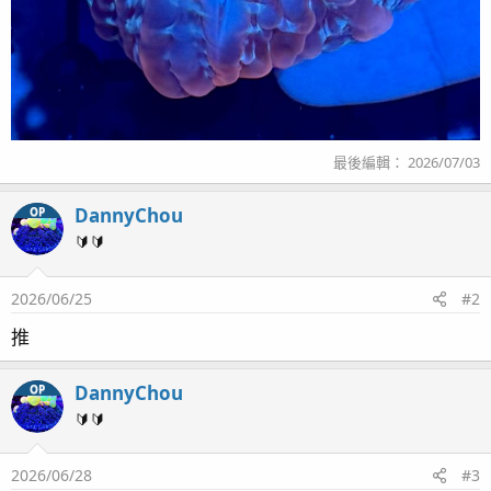
最後編輯：
2026/07/03
DannyChou
OP
🔰🔰
2026/06/25
#2
推
DannyChou
OP
🔰🔰
2026/06/28
#3