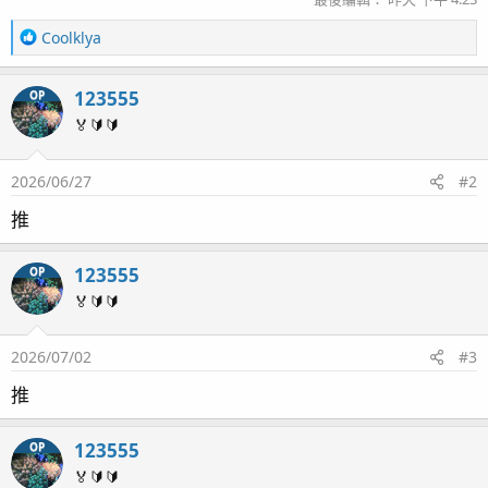
R
Coolklya
e
a
123555
OP
c
t
🏅🔰🔰
i
o
2026/06/27
#2
n
s
推
：
123555
OP
🏅🔰🔰
2026/07/02
#3
推
123555
OP
🏅🔰🔰