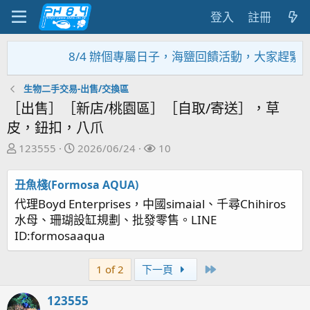
登入
註冊
4 辦個專屬日子，海鹽回饋活動，大家趕緊來參加~~~~~
生物二手交易-出售/交換區
［出售］［新店/桃園區］［自取/寄送］，草
皮，鈕扣，八爪
主
開
關
123555
2026/06/24
10
題
始
注
發
日
者
丑魚棧(Formosa AQUA)
起
期
代理Boyd Enterprises，中國simaial、千尋Chihiros
人
水母、珊瑚設缸規劃、批發零售。LINE
ID:formosaaqua
Last
1 of 2
下一頁
123555