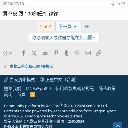
2026/07/30
#12
買草皮 跟 100的鈕扣 謝謝
Last
1 of 2
下一頁
你必須登入或註冊才能在此回覆。
Facebook
X (Twitter)
Reddit
Pinterest
Tumblr
WhatsApp
電子郵件
連結
分享：
生物二手交易-出售/交換區
白天清晰模式
正體中文（台灣）
連絡我們
LINE:@ph8.4
使用條款與網站規範
隱私政策
說明
首頁
R
S
S
®
Community platform by XenForo
© 2010-2024 XenForo Ltd.
Parts of this site powered by
XenForo add-ons from DragonByte™
©2011-2026
DragonByte Technologies
(
Details
)
營業人名稱：八點四企業社 統一編號：25953834
PH8.4 海水觀賞魚寵物交流網