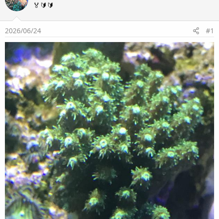
🏅🔰🔰
2026/06/24
#1