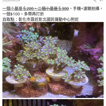
2026/06/24
#1
一個小基座
＄200，二個小基座＄300
，手機+濾鏡拍攝，
一個$100，多帶再打折
自取點：彰化市靠近彰北國民運動中心附近