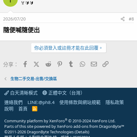
🏅🔰🔰
2026/07/20
#8
隨便喊隨便出​
你必須登入或註冊才能在此回覆。
Facebook
X (Twitter)
Reddit
Pinterest
Tumblr
WhatsApp
電子郵件
連結
分享：
生物二手交易-出售/交換區
白天清晰模式
正體中文（台灣）
連絡我們
LINE:@ph8.4
使用條款與網站規範
隱私政策
說明
首頁
R
S
S
®
Community platform by XenForo
© 2010-2024 XenForo Ltd.
Parts of this site powered by
XenForo add-ons from DragonByte™
©2011-2026
DragonByte Technologies
(
Details
)