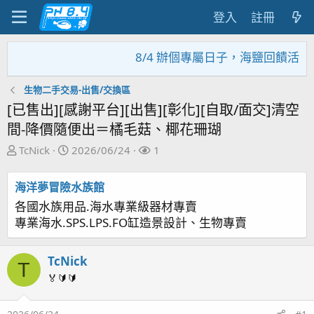
登入
註冊
8/4 辦個專屬日子，海鹽回饋活動，
生物二手交易-出售/交換區
[已售出][感謝平台][出售][彰化][自取/面交]清空
間-降價隨便出＝橘毛菇、椰花珊瑚
主
開
關
TcNick
2026/06/24
1
題
始
注
發
日
者
海洋夢冒險水族館
起
期
各國水族用品.海水專業級器材專賣
人
專業海水.SPS.LPS.FO缸造景設計、生物專賣
TcNick
T
🏅🔰🔰