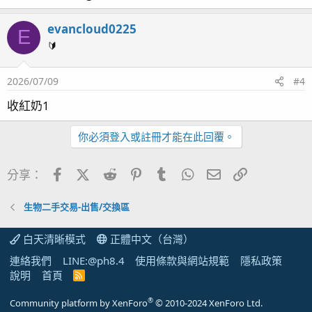
evancloud0225
E
🔰
2026/07/09
#4
收紅奶1
你必須登入或註冊才能在此回覆。
Facebook
X (Twitter)
Reddit
Pinterest
Tumblr
WhatsApp
電子郵件
連結
分享：
生物二手交易-出售/交換區
白天清晰模式
正體中文（台灣）
連絡我們
LINE:@ph8.4
使用條款與網站規範
隱私政策
說明
首頁
R
S
S
®
Community platform by XenForo
© 2010-2024 XenForo Ltd.