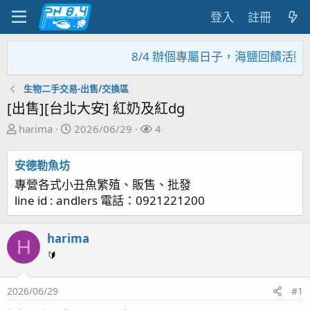
登入
註冊
8/4 辦個專屬日子，海鹽回饋活動，
生物二手交易-出售/交換區
[出售][台北大安] 紅奶及紅dg
主
開
關
harima
2026/06/29
4
題
始
注
發
日
者
安德勒魚坊
起
期
專營各式小丑魚繁殖、販售、批發
人
line id : andlers 電話：0921221200
harima
H
🔰
2026/06/29
#1