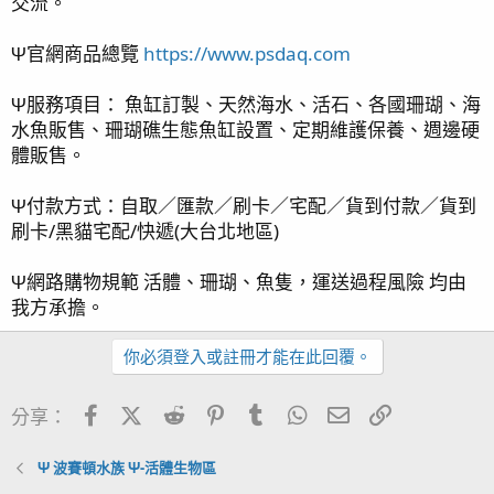
交流。
Ψ官網商品總覽
https://www.psdaq.com
Ψ服務項目： 魚缸訂製、天然海水、活石、各國珊瑚、海
水魚販售、珊瑚礁生態魚缸設置、定期維護保養、週邊硬
體販售。
Ψ付款方式：自取／匯款／刷卡／宅配／貨到付款／貨到
刷卡/黑貓宅配/快遞(大台北地區)
Ψ網路購物規範 活體、珊瑚、魚隻，運送過程風險 均由
我方承擔。
你必須登入或註冊才能在此回覆。
Facebook
X (Twitter)
Reddit
Pinterest
Tumblr
WhatsApp
電子郵件
連結
分享：
Ψ 波賽頓水族 Ψ-活體生物區