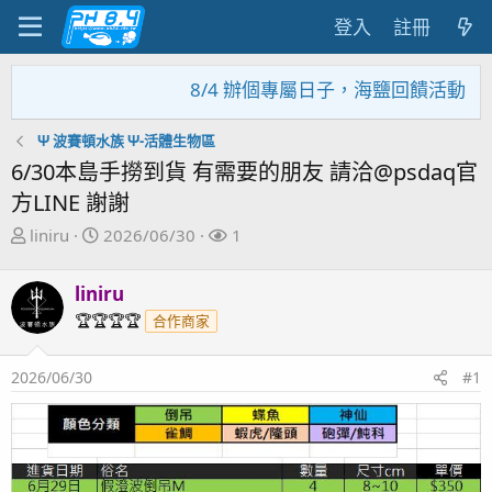
登入
註冊
8/4 辦個專屬日子，海鹽回饋活動，大家
Ψ 波賽頓水族 Ψ-活體生物區
6/30本島手撈到貨 有需要的朋友 請洽@psdaq官
方LINE 謝謝
主
開
關
liniru
2026/06/30
1
題
始
注
發
日
者
liniru
起
期
🏆🏆🏆🏆
合作商家
人
2026/06/30
#1