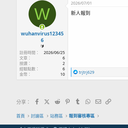
2026/07/01
W
新人報到
wuhanvirus12345
6
🔰
註冊時間
2026/06/25
文章
6
按讚
2
經驗點數
6
R
trjtrj629
金幣
10
e
a
c
t
i
Facebook
X (Twitter)
Reddit
Pinterest
Tumblr
WhatsApp
電子郵件
連結
分享：
o
n
s
首頁
討論區
站務區
報到審核專區
：