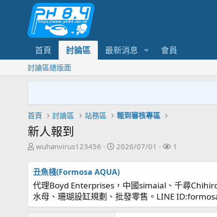
首頁
討論區
最新消息
會員
討論區總版面
首頁
討論區
站務區
報到審核專區
新人報到
主
開
關
wuhanvirus123456
2026/07/01
1
題
始
注
發
日
者
丑魚棧(Formosa AQUA)
起
期
代理Boyd Enterprises，中國simaial、千尋Chihir
人
水母、珊瑚設缸規劃、批發零售。LINE ID:formosa