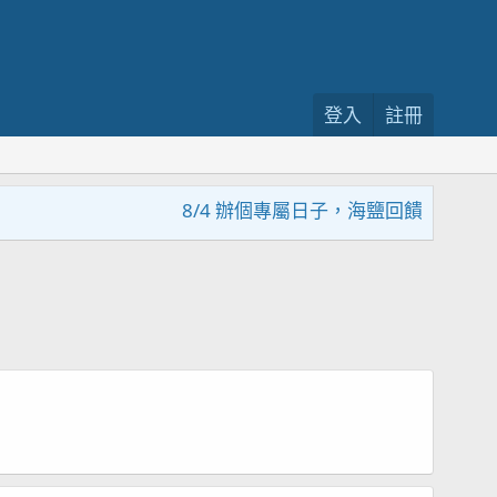
登入
註冊
8/4 辦個專屬日子，海鹽回饋活動，大家