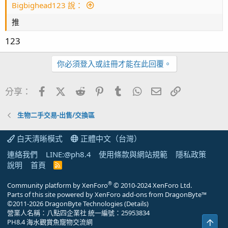
Bigbighead123 說：
推
123
你必須登入或註冊才能在此回覆。
Facebook
X (Twitter)
Reddit
Pinterest
Tumblr
WhatsApp
電子郵件
連結
分享：
生物二手交易-出售/交換區
白天清晰模式
正體中文（台灣）
連絡我們
LINE:@ph8.4
使用條款與網站規範
隱私政策
說明
首頁
R
S
S
®
Community platform by XenForo
© 2010-2024 XenForo Ltd.
Parts of this site powered by
XenForo add-ons from DragonByte™
©2011-2026
DragonByte Technologies
(
Details
)
營業人名稱：八點四企業社 統一編號：25953834
上方
PH8.4 海水觀賞魚寵物交流網