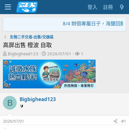
登入
註冊
8/4 辦個專屬日子，海鹽回饋活
生物二手交易-出售/交換區
高屏出售 橙波 自取
主
開
關
Bigbighead123
2026/07/01
1
題
始
注
發
日
者
起
期
人
Bigbighead123
B
🔰
2026/07/01
#1