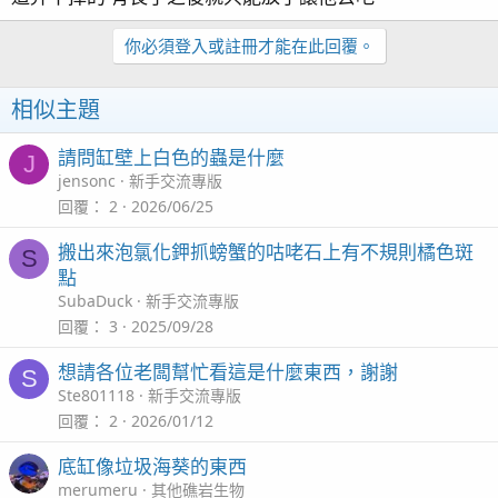
你必須登入或註冊才能在此回覆。
相似主題
請問缸壁上白色的蟲是什麼
J
jensonc
新手交流專版
回覆
2
2026/06/25
搬出來泡氯化鉀抓螃蟹的咕咾石上有不規則橘色斑
S
點
SubaDuck
新手交流專版
回覆
3
2025/09/28
想請各位老闆幫忙看這是什麼東西，謝謝
S
Ste801118
新手交流專版
回覆
2
2026/01/12
底缸像垃圾海葵的東西
merumeru
其他礁岩生物