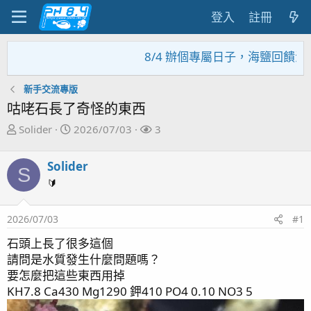
登入
註冊
8/4 辦個專屬日子，海鹽回饋活動
新手交流專版
咕咾石長了奇怪的東西
主
開
關
Solider
2026/07/03
3
題
始
注
發
日
者
Solider
S
起
期
🔰
人
2026/07/03
#1
石頭上長了很多這個
請問是水質發生什麼問題嗎？
要怎麼把這些東西用掉
KH7.8 Ca430 Mg1290 鉀410 PO4 0.10 NO3 5