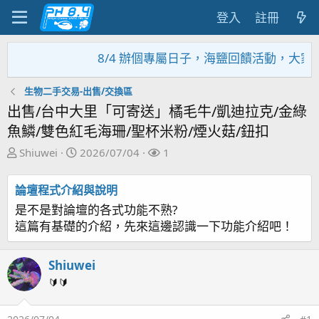
登入
註冊
8/4 辦個專屬日子，海鹽回饋活動，大家趕緊來參加
生物二手交易-出售/交換區
出售/台中大里「可寄送」橘毛牛/凱迪拉克/金綠
魚鱗/雙色紅毛海珊/聖杯米粉/煙火菇/鈕扣
主
開
關
Shiuwei
2026/07/04
1
題
始
注
發
日
者
論壇程式介紹與說明
起
期
是不是對論壇的各式功能不熟?
人
這篇有基礎的介紹，先來這邊認識一下功能介紹吧！
Shiuwei
🔰🔰