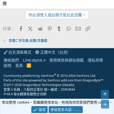
推
你必須登入或註冊才能在此回覆。
Facebook
X (Twitter)
Reddit
Pinterest
Tumblr
WhatsApp
電子郵件
連結
分享：
生物二手交易-出售/交換區
白天清晰模式
正體中文（台灣）
連絡我們
LINE:@ph8.4
使用條款與網站規範
隱私政策
說明
首頁
R
S
S
®
Community platform by XenForo
© 2010-2024 XenForo Ltd.
Parts of this site powered by
XenForo add-ons from DragonByte™
©2011-2026
DragonByte Technologies
(
Details
)
營業人名稱：八點四企業社 統一編號：25953834
PH8.4 海水觀賞魚寵物交流網
本站使用 cookies。若繼續使用本站，則視為你同意我們使用 cookie。
接受
學習更多內容。……