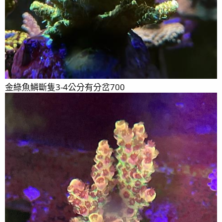
金綠魚鱗斷隻3-4公分有分岔700