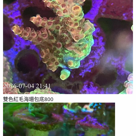
雙色紅毛海珊包底800