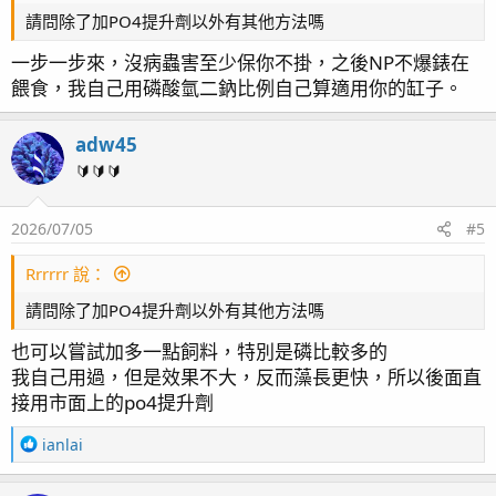
請問除了加PO4提升劑以外有其他方法嗎
一步一步來，沒病蟲害至少保你不掛，之後NP不爆錶在
餵食，我自己用磷酸氫二鈉比例自己算適用你的缸子。
adw45
🔰🔰🔰
2026/07/05
#5
Rrrrrr 說：
請問除了加PO4提升劑以外有其他方法嗎
也可以嘗試加多一點飼料，特別是磷比較多的
我自己用過，但是效果不大，反而藻長更快，所以後面直
接用市面上的po4提升劑
R
ianlai
e
a