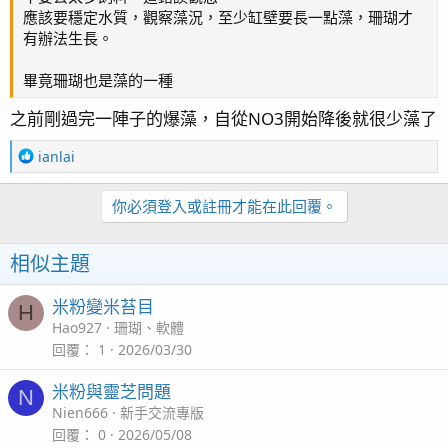
應該要穩定水質，觀察藻況，至少缸壁要長一點藻，珊瑚才
有辦法生長。
畢竟珊瑚也是藻的一種
之前剛過完一陣子的爆藻，自從NO3開始降後就很少藻了
R
ianlai
e
a
你必須登入或註冊才能在此回覆。
c
t
i
相似主題
o
n
米粉變米苔目
s
H
：
Hao927
珊瑚、軟體
回覆
1
2026/03/30
米粉與靈芝問題
N
Nien666
新手交流專版
回覆
0
2026/05/08