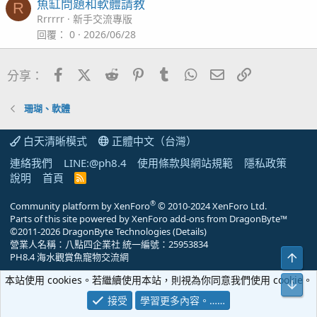
魚缸問題和軟體請教
R
Rrrrrr
新手交流專版
回覆
0
2026/06/28
Facebook
X (Twitter)
Reddit
Pinterest
Tumblr
WhatsApp
電子郵件
連結
分享：
珊瑚、軟體
白天清晰模式
正體中文（台灣）
連絡我們
LINE:@ph8.4
使用條款與網站規範
隱私政策
說明
首頁
R
S
S
®
Community platform by XenForo
© 2010-2024 XenForo Ltd.
Parts of this site powered by
XenForo add-ons from DragonByte™
©2011-2026
DragonByte Technologies
(
Details
)
營業人名稱：八點四企業社 統一編號：25953834
上方
PH8.4 海水觀賞魚寵物交流網
本站使用 cookies。若繼續使用本站，則視為你同意我們使用 cookie。
下方
接受
學習更多內容。……