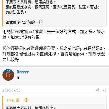
不要丟太多飼料，這錯誤觀念。
應該要穩定水質，觀察藻況，至少缸壁要長一點藻，珊瑚才
有辦法生長。
畢竟珊瑚也是藻的一種
用飼料來增加po4確實不是一個好的方式，加太多污染水
質，加太少沒有效果
我的經驗是Po4對珊瑚很重要，我之前也是po4長期是0，
珊瑚都會慢慢退共肉直到死掉，自從增加po4，珊瑚狀況
才比較好
Rrrrrr
OP
R
🔰
2026/07/06
#8
ianlai 說：
不要丟太多飼料，這錯誤觀念。