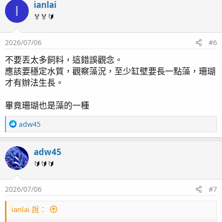
ianlai
c
I
t
🏅🏅🔰
i
o
2026/07/06
#6
n
s
不要丟太多飼料，這錯誤觀念。
：
應該要穩定水質，觀察藻況，至少缸壁要長一點藻，珊瑚
才有辦法生長。
畢竟珊瑚也是藻的一種
R
adw45
e
a
adw45
c
t
🔰🔰🔰
i
o
2026/07/06
#7
n
s
：
ianlai 說：