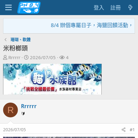
登入
註冊
8/4 辦個專屬日子，海鹽回饋活動，大家趕緊
珊瑚、軟體
米粉榔頭
主
開
關
Rrrrrr
2026/07/05
4
題
始
注
發
日
者
起
期
人
Rrrrrr
R
🔰
2026/07/05
#1