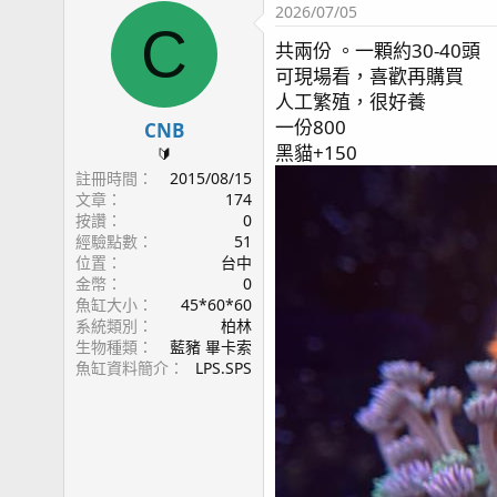
2026/07/05
C
共兩份 。一顆約30-40頭
可現場看，喜歡再購買
人工繁殖，很好養
一份800
CNB
黑貓+150
🔰
註冊時間
2015/08/15
文章
174
按讚
0
經驗點數
51
位置
台中
金幣
0
魚缸大小
45*60*60
系統類別
柏林
生物種類
藍豬 畢卡索
魚缸資料簡介
LPS.SPS