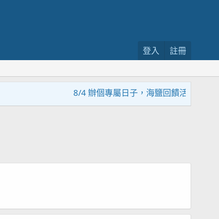
登入
註冊
8/4 辦個專屬日子，海鹽回饋活動，大家趕緊來