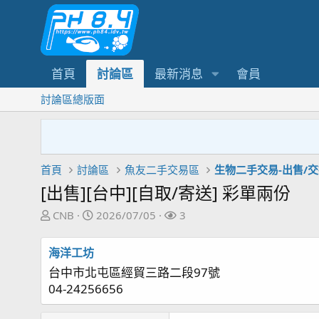
首頁
討論區
最新消息
會員
討論區總版面
首頁
討論區
魚友二手交易區
生物二手交易-出售/
[出售][台中][自取/寄送] 彩單兩份
主
開
關
CNB
2026/07/05
3
題
始
注
發
日
者
海洋工坊
起
期
台中市北屯區經貿三路二段97號
人
04-24256656