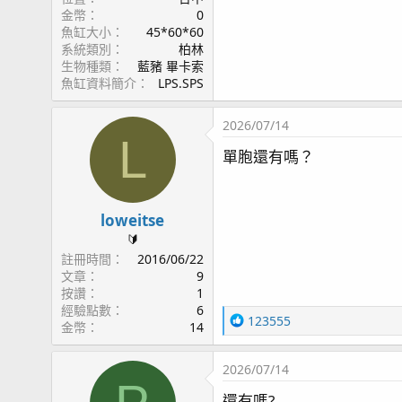
金幣
0
魚缸大小
45*60*60
系統類別
柏林
生物種類
藍豬 畢卡索
魚缸資料簡介
LPS.SPS
2026/07/14
L
單胞還有嗎？
loweitse
🔰
註冊時間
2016/06/22
文章
9
按讚
1
經驗點數
6
R
123555
金幣
14
e
a
2026/07/14
c
t
還有嗎?