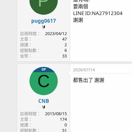
P
i
要兩個
o
n
LINE ID:NA27912304
s
謝謝
pugg0617
：
🔰
註冊時間
2023/04/12
文章
47
按讚
2
經驗點數
6
金幣
33
2026/07/14
OP
C
都售出了 謝謝
CNB
🔰
註冊時間
2015/08/15
文章
174
按讚
0
經驗點數
51