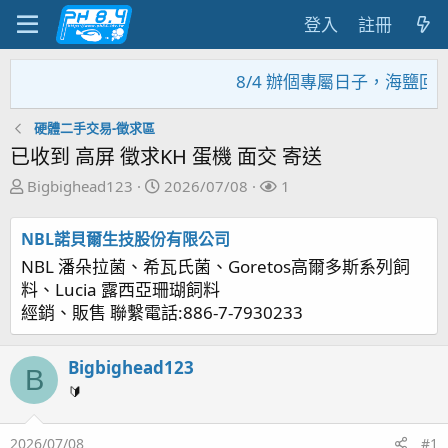
登入
註冊
8/4 辦個專屬日子，海鹽回
硬體二手交易-徵求區
已收到 高屏 徵求KH 蛋機 面交 寄送
主
開
關
Bigbighead123
2026/07/08
1
題
始
注
發
日
者
NBL諾貝爾生技股份有限公司
起
期
NBL 潘朵拉菌、希瓦氏菌、Goretos高爾多斯系列飼
人
料、Lucia 露西亞珊瑚飼料
經銷、販售 聯繫電話:886-7-7930233
Bigbighead123
B
🔰
2026/07/08
#1