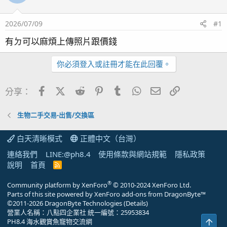
2026/07/09
#1
有ㄉ可以麻煩上傳照片跟價錢
你必須登入或註冊才能在此回覆。
Facebook
X (Twitter)
Reddit
Pinterest
Tumblr
WhatsApp
電子郵件
連結
分享：
生物二手交易-出售/交換區
白天清晰模式
正體中文（台灣）
連絡我們
LINE:@ph8.4
使用條款與網站規範
隱私政策
說明
首頁
R
S
S
®
Community platform by XenForo
© 2010-2024 XenForo Ltd.
Parts of this site powered by
XenForo add-ons from DragonByte™
©2011-2026
DragonByte Technologies
(
Details
)
營業人名稱：八點四企業社 統一編號：25953834
上方
PH8.4 海水觀賞魚寵物交流網