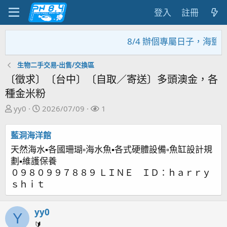
登入
註冊
8/4 辦個專屬日子，海鹽
生物二手交易-出售/交換區
〔徵求〕〔台中〕〔自取／寄送〕多頭澳金，各
種金米粉
主
開
關
yy0
2026/07/09
1
題
始
注
發
日
者
藍洞海洋館
起
期
天然海水▪各國珊瑚▫海水魚▪各式硬體設備▫魚缸設計規
人
劃▪維護保養
０９８０９９７８８９ ＬＩＮＥ ＩＤ：ｈａｒｒｙ
ｓｈｉｔ
yy0
Y
🔰