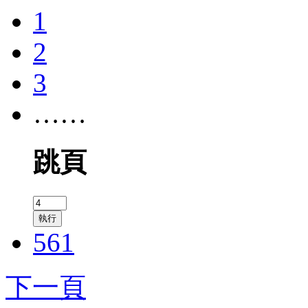
1
2
3
……
跳頁
執行
561
下一頁