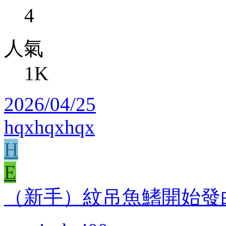
4
人氣
1K
2026/04/25
hqxhqxhqx
H
E
（新手）紋吊魚鰭開始發