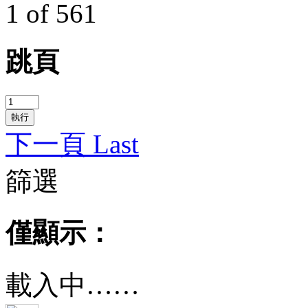
1 of 561
跳頁
執行
下一頁
Last
篩選
僅顯示：
載入中……