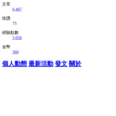
文章
6,467
按讚
75
經驗點數
5,056
金幣
569
個人動態
最新活動
發文
關於