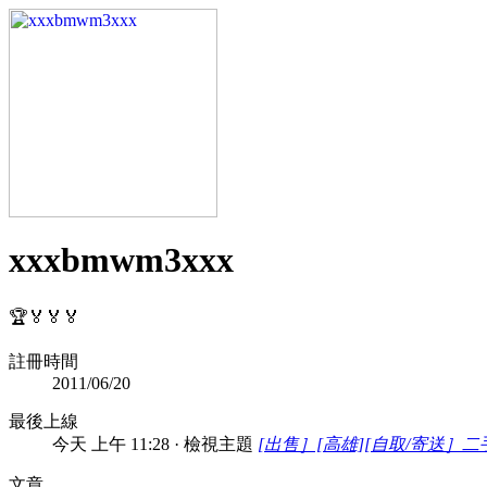
xxxbmwm3xxx
🏆🏅🏅🏅
註冊時間
2011/06/20
最後上線
今天 上午 11:28
·
檢視主題
[出售］[高雄][自取/寄送］
文章