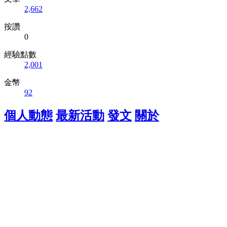
2,662
按讚
0
經驗點數
2,001
金幣
92
個人動態
最新活動
發文
關於